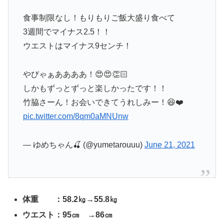
食事制限なし！もりもりご飯大盛り食べて
3週間でマイナス2.5！！
ウエストはマイナス9センチ！
やびゃぁああああ！😍😍👏🏻
しかもずっとずっと楽しかったです！！
竹脇さーん！お会いできてうれしみー！😆❤️
pic.twitter.com/8qm0aMNUnw
— ゆめちゃん🍒 (@yumetarouuu)
June 21, 2021
体重 ：58.2㎏→55.8㎏
ウエスト：95㎝ →86㎝