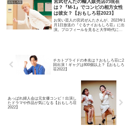
宮武ぜんたの輸入販売店の現在
おもしろ荘
は？『M-1』でコンビの相方女性
は彼女？【おもしろ荘2023】
お笑い芸人の宮武ぜんたさんが、2023年1
月1日放送の『ぐるナイおもしろ荘』に出
演。プロフィールを見ると大学時代に輸
入販売を行っていました。現在のお店の
状況を調査。
チカトプライドの本名は？おもしろ荘に2
回出演！ギャグは800個以上？【おもしろ
荘2022】
あっぱれ婦人会は元女優コンビ！出演し
たドラマや作品が気になる【おもしろ荘
2022】