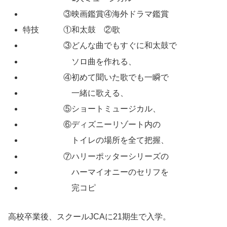
③映画鑑賞④海外ドラマ鑑賞
特技 ①和太鼓 ②歌
③どんな曲でもすぐに和太鼓で
ソロ曲を作れる、
④初めて聞いた歌でも一瞬で
一緒に歌える、
⑤ショートミュージカル、
⑥ディズニーリゾート内の
トイレの場所を全て把握、
⑦ハリーポッターシリーズの
ハーマイオニーのセリフを
完コピ
高校卒業後、スクールJCAに21期生で入学。