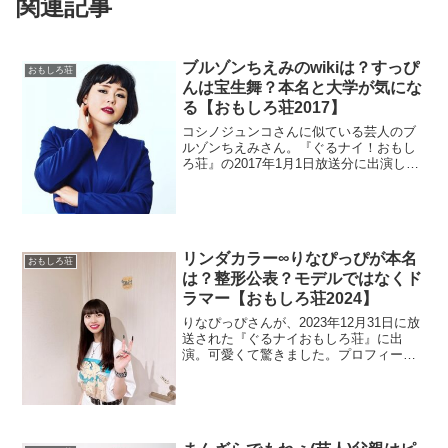
関連記事
ブルゾンちえみのwikiは？すっぴ
おもしろ荘
んは宝生舞？本名と大学が気にな
る【おもしろ荘2017】
コシノジュンコさんに似ている芸人のブ
ルゾンちえみさん。『ぐるナイ！おもし
ろ荘』の2017年1月1日放送分に出演しま
した。wikiはまだないのでプロフィールを
調べます。本名が気になりますね。また
教師志望で大学に進学したそうです。す
っぴんが宝生舞さんだそうです。
リンダカラー∞りなぴっぴが本名
おもしろ荘
は？整形公表？モデルではなくド
ラマー【おもしろ荘2024】
りなぴっぴさんが、2023年12月31日に放
送された『ぐるナイおもしろ荘』に出
演。可愛くて驚きました。プロフィール
と本名を調べます。検索されるている
「整形」を調査。