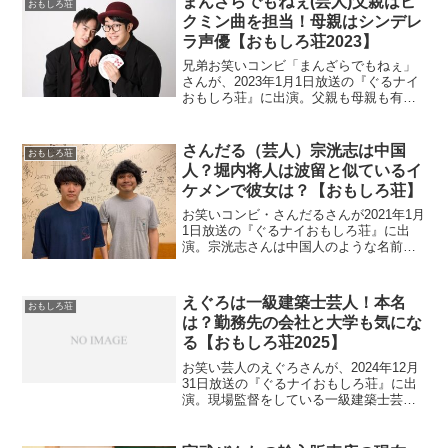
まんざらでもねぇ(芸人)父親はピ
おもしろ荘
クミン曲を担当！母親はシンデレ
ラ声優【おもしろ荘2023】
兄弟お笑いコンビ「まんざらでもねぇ」
さんが、2023年1月1日放送の『ぐるナイ
おもしろ荘』に出演。父親も母親も有名
人です。さらに親戚も大物揃いなので調
べます。
さんだる（芸人）宗洸志は中国
おもしろ荘
人？堀内将人は波留と似ているイ
ケメンで彼女は？【おもしろ荘】
お笑いコンビ・さんだるさんが2021年1月
1日放送の『ぐるナイおもしろ荘』に出
演。宗洸志さんは中国人のような名前な
ので国籍を調査。堀内将人さんは女優の
波留さんと激似をチェック。
えぐろは一級建築士芸人！本名
おもしろ荘
は？勤務先の会社と大学も気にな
る【おもしろ荘2025】
お笑い芸人のえぐろさんが、2024年12月
31日放送の『ぐるナイおもしろ荘』に出
演。現場監督をしている一級建築士芸人
です。本名や高校と大学も気になり調べ
ました。