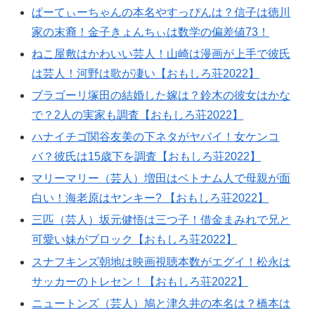
ぱーてぃーちゃんの本名やすっぴんは？信子は徳川
家の末裔！金子きょんちぃは数学の偏差値73！
ねこ屋敷はかわいい芸人！山崎は漫画が上手で彼氏
は芸人！河野は歌が凄い【おもしろ荘2022】
ブラゴーリ塚田の結婚した嫁は？鈴木の彼女はかな
で？2人の実家も調査【おもしろ荘2022】
ハナイチゴ関谷友美の下ネタがヤバイ！女ケンコ
バ？彼氏は15歳下を調査【おもしろ荘2022】
マリーマリー（芸人）増田はベトナム人で母親が面
白い！海老原はヤンキー? 【おもしろ荘2022】
三匹（芸人）坂元健悟は三つ子！借金まみれで兄と
可愛い妹がブロック【おもしろ荘2022】
スナフキンズ朝地は映画視聴本数がエグイ！松永は
サッカーのトレセン！【おもしろ荘2022】
ニュートンズ（芸人）鳩と津久井の本名は？橋本は