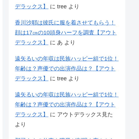
デラックス】
に
tree
より
香川沙耶は彼氏に服を着させてもらう！
顔は17㎝の10頭身ハーフを調査【アウト
デラックス】
に
あ
より
遠矢るいの年収は民族ハッピー組で1位！
年齢は？声優での出演作品は？【アウト
デラックス】
に
tree
より
遠矢るいの年収は民族ハッピー組で1位！
年齢は？声優での出演作品は？【アウト
デラックス】
に
アウトデラックス見た
より