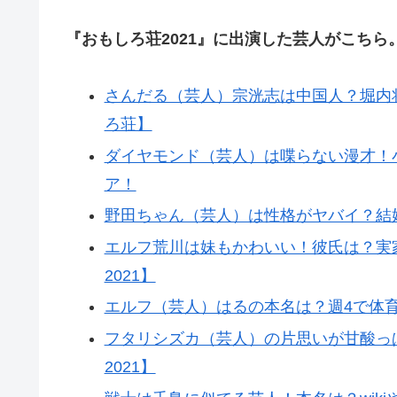
『おもしろ荘2021』に出演した芸人がこちら
さんだる（芸人）宗洸志は中国人？堀内
ろ荘】
ダイヤモンド（芸人）は喋らない漫才！
ア！
野田ちゃん（芸人）は性格がヤバイ？結婚
エルフ荒川は妹もかわいい！彼氏は？実
2021】
エルフ（芸人）はるの本名は？週4で体育
フタリシズカ（芸人）の片思いが甘酸っ
2021】