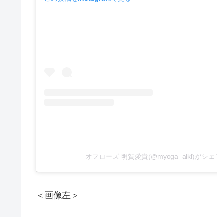
オフローズ 明賀愛貴(@myoga_aiki)が
＜画像左＞