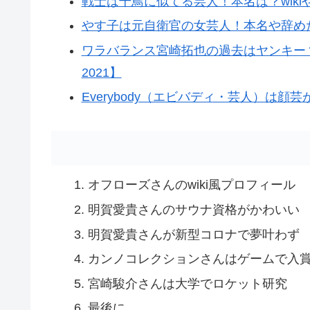
戦士は千鳥に似てる芸人！本名は？wiki
やす子は元自衛官の女芸人！本名や辞めた
ワラバランス宮崎拓也の過去はヤンキー
2021】
Everybody（エビバディ・芸人）は顔
オフローズさんのwiki風プロフィール
明賀愛貴さんのサウナ資格がかわいい
明賀愛貴さんが新型コロナで夢叶わず
カンノコレクションさんはゲームで入
宮崎駿介さんは大学でロケット研究
最後に