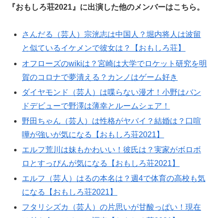
『おもしろ荘2021』に出演した他のメンバーはこちら。
さんだる（芸人）宗洸志は中国人？堀内将人は波留
と似ているイケメンで彼女は？【おもしろ荘】
オフローズのwikiは？宮崎は大学でロケット研究を明
賀のコロナで夢潰える？カンノはゲーム好き
ダイヤモンド（芸人）は喋らない漫才！小野はバン
ドデビューで野澤は薄幸とルームシェア！
野田ちゃん（芸人）は性格がヤバイ？結婚は？口喧
嘩が強いが気になる【おもしろ荘2021】
エルフ荒川は妹もかわいい！彼氏は？実家がボロボ
ロとすっぴんが気になる【おもしろ荘2021】
エルフ（芸人）はるの本名は？週4で体育の高校も気
になる【おもしろ荘2021】
フタリシズカ（芸人）の片思いが甘酸っぱい！現在