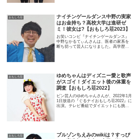
りさんの実家が倒壊寸前も調査。
ナイチンゲールダンス中野の実家
おもしろ荘
はお金持ち？高校大学は進研ゼ
ミ！彼女は?【おもしろ荘2023】
お笑いコンビ『ナイチンゲールダンス』
中野なかるてぃんさんは、医者の家系を
断ち切って芸人になりました。高学歴で
すが、進研ゼミで勉強したそうなので高
校も調べます。
ゆめちゃんはディズニー愛と歌声
おもしろ荘
がスゴイ！ダイエット後の体重を
調査【おもしろ荘2022】
ピン芸人のゆめちゃんさんが、2022年1月
1日放送の『ぐるナイおもしろ荘2022』に
出演。テレビ番組でダイエットにも挑戦
したので体重を調べます。
ブルゾンちえみのwikiは？すっぴ
おもしろ荘