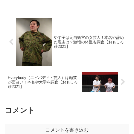
ィールでチェック。また、高校と大学も
調べます。今回は、その点を見ていきま
す。
やす子は元自衛官の女芸人！本名や辞め
た理由は？激増の体重も調査【おもしろ
荘2021】
Everybody（エビバディ・芸人）は顔芸
が面白い！本名や大学を調査【おもしろ
荘2021】
コメント
コメントを書き込む