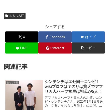
おもしろ荘
シェアする
X
Facebook
はてブ
LINE
Pinterest
コピー
関連記事
シンテンチはエセ同士コンビ！
おもしろ荘
wikiプロフは？のりは貧乏でアフ
リカ人ハーフ富里は祖母が5人！
アフリカ人ハーフと日本人のお笑いコン
ビ・シンテンチさん。2020年1月1日放送
の『ぐるナイおもしろ荘！』に出演。富
里恵士さんのウガンダネタが面白い。の