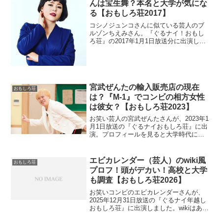
んは宝生舞？本名と大学が気にな
る【おもしろ荘2017】
コシノジュンコさんに似ている芸人のブ
ルゾンちえみさん。『ぐるナイ！おもし
ろ荘』の2017年1月1日放送分に出演しま
した。wikiはまだないのでプロフィールを
調べます。本名が気になりますね。また
教師志望で大学に進学したそうです。す
っぴんが宝生舞さんだそうです。
宮武ぜんたの輸入販売店の現在
おもしろ荘
は？『M-1』でコンビの相方女性
は彼女？【おもしろ荘2023】
お笑い芸人の宮武ぜんたさんが、2023年1
月1日放送の『ぐるナイおもしろ荘』に出
演。プロフィールを見ると大学時代に輸
入販売を行っていました。現在のお店の
状況を調査。
エビカレンダー（芸人）のwiki風
おもしろ荘
プロフ！頭がデカい！高校と大学
も調査【おもしろ荘2026】
お笑いコンビのエビカレンダーさんが、
2025年12月31日放送の『ぐるナイ年越し
おもしろ荘』に出演しました。wikiはあり
ませんが、頭がデカいらしいのでプロフ