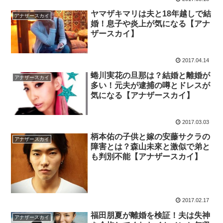
ヤマザキマリは夫と18年越しで結
アナザースカイ
婚！息子や炎上が気になる【アナ
ザースカイ】
2017.04.14
蜷川実花の旦那は？結婚と離婚が
アナザースカイ
多い！元夫が逮捕の噂とドレスが
気になる【アナザースカイ】
2017.03.03
柄本佑の子供と嫁の安藤サクラの
アナザースカイ
障害とは？森山未來と激似で弟と
も判別不能【アナザースカイ】
2017.02.17
福田朋夏が離婚を検証！夫は失神
アナザースカイ