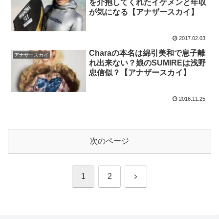
を介抱してくれたイケメンと年収
が気になる【アナザースカイ】
2017.02.03
Charaの本名は綿引美和で息子離
アナザースカイ
れ出来ない？娘のSUMIREは浅野
忠信似？【アナザースカイ】
2016.11.25
次のページ
次
1
2
へ