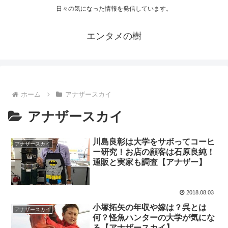
日々の気になった情報を発信しています。
エンタメの樹
ホーム
アナザースカイ
アナザースカイ
川島良彰は大学をサボってコーヒ
アナザースカイ
ー研究！お店の顧客は石原良純！
通販と実家も調査【アナザー】
2018.08.03
小塚拓矢の年収や嫁は？呉とは
アナザースカイ
何？怪魚ハンターの大学が気にな
る【アナザースカイ】