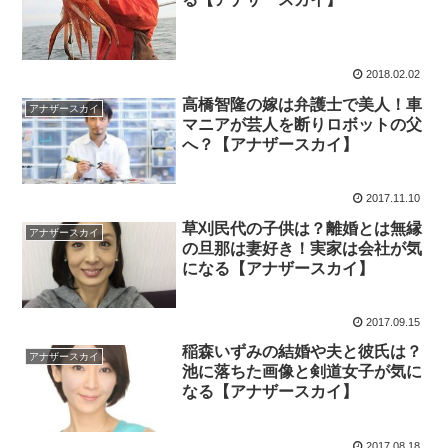
2018.02.02
高橋智隆の嫁は弁護士で美人！車
アナザースカイ
マニアが芸人を断りロボットの父
へ？【アナザースカイ】
2017.11.10
草刈民代の子供は？離婚とは無縁
アナザースカイ
の旦那は妻好き！実家は会社が気
になる【アナザースカイ】
2017.09.15
稲森いずみの結婚や夫と彼氏は？
アナザースカイ
池に落ちた画像と剣道女子が気に
なる【アナザースカイ】
2017.08.18