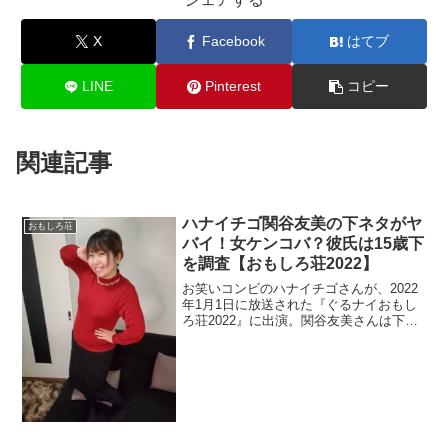
X
Facebook
はてブ
LINE
Pinterest
コピー
関連記事
ハナイチゴ関谷友美の下ネタがヤ
おもしろ荘
バイ！女ケンコバ？彼氏は15歳下
を調査【おもしろ荘2022】
お笑いコンビのハナイチゴさんが、2022
年1月1日に放送された『ぐるナイおもし
ろ荘2022』に出演。関谷友美さんは下ネ
タがスゴイようです。彼氏は15歳年下ら
しいですよ。