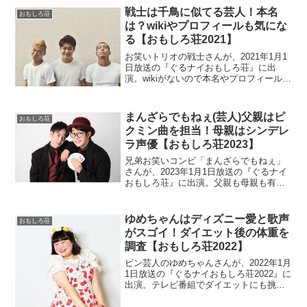
戦士は千鳥に似てる芸人！本名
おもしろ荘
は？wikiやプロフィールも気にな
る【おもしろ荘2021】
お笑いトリオの戦士さんが、2021年1月1
日放送の『ぐるナイおもしろ荘』に出
演。wikiがないので本名やプロフィールを
調査。ものまねのネタも面白いみたいで
すよ。
まんざらでもねぇ(芸人)父親はピ
おもしろ荘
クミン曲を担当！母親はシンデレ
ラ声優【おもしろ荘2023】
兄弟お笑いコンビ「まんざらでもねぇ」
さんが、2023年1月1日放送の『ぐるナイ
おもしろ荘』に出演。父親も母親も有名
人です。さらに親戚も大物揃いなので調
べます。
ゆめちゃんはディズニー愛と歌声
おもしろ荘
がスゴイ！ダイエット後の体重を
調査【おもしろ荘2022】
ピン芸人のゆめちゃんさんが、2022年1月
1日放送の『ぐるナイおもしろ荘2022』に
出演。テレビ番組でダイエットにも挑戦
したので体重を調べます。