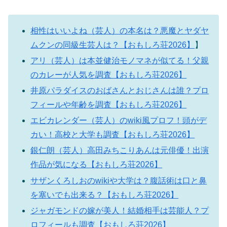
相性はいいよね（芸人）の本名は？悪魔とヤダヤ
ムクンの同級生芸人は？【おもしろ荘2026】
】
アリ（芸人）は本並健治モノマネが似てる！父親
のカレーが人気を調査【おもしろ荘2026】
井原パラダイスのおばさんとおじさんは誰？プロ
フィールや年齢を調査【おもしろ荘2026】
エビカレンダー（芸人）のwiki風プロフ！頭がデ
カい！高校と大学も調査【おもしろ荘2026】
銀仁朗（芸人）高田みちこりあんは元俳優！出演
作品が気になる【おもしろ荘2026】
サザンくろしおのwikiや大学は？腹話術は口と鼻
を塞いでも出来る？【おもしろ荘2026】
ジャガモンドの嫁が美人！結婚相手は芸能人？プ
ロフィールも調査【おもしろ荘2026】