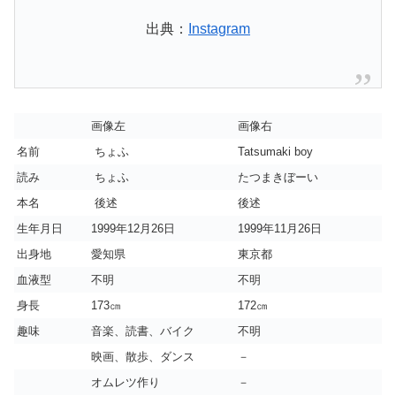
出典：
Instagram
画像左
画像右
名前
ちょふ
Tatsumaki boy
読み
ちょふ
たつまきぼーい
本名
後述
後述
生年月日
1999年12月26日
1999年11月26日
出身地
愛知県
東京都
血液型
不明
不明
身長
173㎝
172㎝
趣味
音楽、読書、バイク
不明
映画、散歩、ダンス
－
オムレツ作り
－