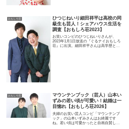
ひつじねいり細田祥平は高校の同
おもしろ荘
級生も芸人！シェアハウス生活を
調査【おもしろ荘2023】
お笑いコンビのひつじねいりさんが、
2023年1月1日放送の『ぐるナイおもしろ
荘』に出演。細田祥平さんは高学歴とい
うので高校や大学を調査。誰とシャアハ
ウス中なのか調べます。
マウンテンブック（芸人）山本い
おもしろ荘
ずみの若い頃が可愛い！結婚は一
目惚れ【おもしろ荘2026】
夫婦のお笑い芸人コンビ「マウンテンブ
ック」の山本いずみさんはお綺麗です
ね。若い頃は可愛かったと自画自賛して
いたので画像を探しました。