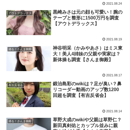
2021.08.24
黒崎みさは元の顔も可愛い！腕の
アウトデラックス
テープと整形に1500万円を調査
【アウトデラックス】
2021.08.19
神谷明采（かみやあさ）はミス東
踊る！さんま御殿
大！美人4姉妹の父親や実家は？
新体操も調査【さんま御殿】
2021.08.17
鍛治島彩のwikiは？足が臭い？鼻
有吉反省会
リコーダー動画のアップ数1200
回超を調査【有吉反省会】
2021.08.14
草野大成のwikiや父親は草野仁？
踊る！さんま御殿
新田真剣佑とカップル並みに親