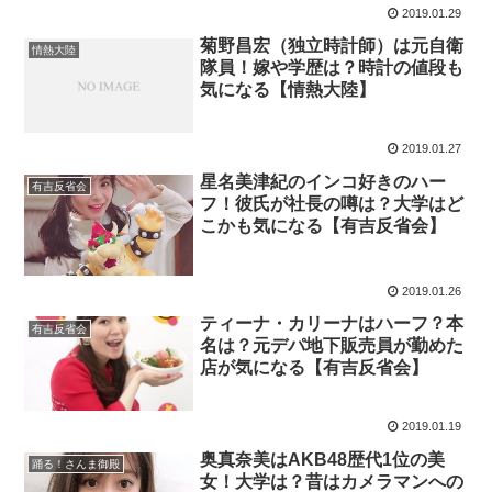
2019.01.29
菊野昌宏（独立時計師）は元自衛
情熱大陸
隊員！嫁や学歴は？時計の値段も
気になる【情熱大陸】
2019.01.27
星名美津紀のインコ好きのハー
有吉反省会
フ！彼氏が社長の噂は？大学はど
こかも気になる【有吉反省会】
2019.01.26
ティーナ・カリーナはハーフ？本
有吉反省会
名は？元デパ地下販売員が勤めた
店が気になる【有吉反省会】
2019.01.19
奥真奈美はAKB48歴代1位の美
踊る！さんま御殿
女！大学は？昔はカメラマンへの