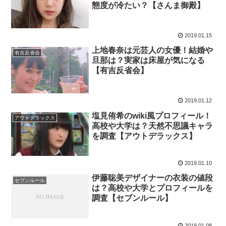
態度が冷たい？【さんま御殿】
2019.01.15
上地春奈は元芸人の女優！結婚や
有吉反省会
旦那は？実家は床屋が気になる
【有吉反省会】
2019.01.12
塩見侑希のwiki風プロフィール！
アウトデラックス
高校や大学は？天然不思議キャラ
を調査【アウトデラックス】
2019.01.10
伊藤聡美デザイナーの衣装の値段
セブンルール
は？高校や大学とプロフィールを
調査【セブンルール】
2019.01.08