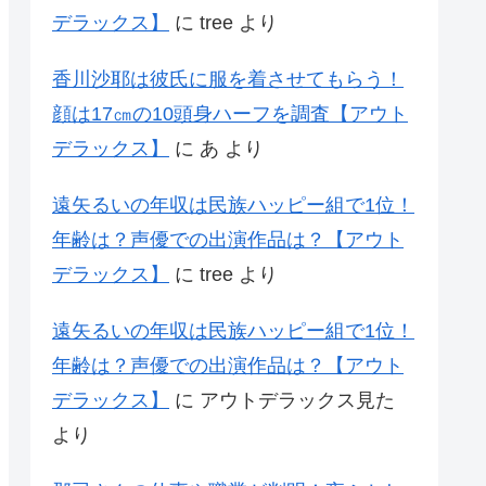
デラックス】
に
tree
より
香川沙耶は彼氏に服を着させてもらう！
顔は17㎝の10頭身ハーフを調査【アウト
デラックス】
に
あ
より
遠矢るいの年収は民族ハッピー組で1位！
年齢は？声優での出演作品は？【アウト
デラックス】
に
tree
より
遠矢るいの年収は民族ハッピー組で1位！
年齢は？声優での出演作品は？【アウト
デラックス】
に
アウトデラックス見た
より