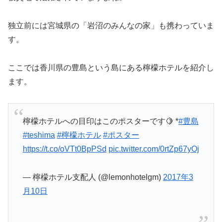
独立前には宮城県の「岩沼のみんなの家」も携わっていま
す。
ここでは香川県の豊島という島にある檸檬ホテルを紹介し
ます。
檸檬ホテルへの目印はこのポスターです🍋 *
#豊島
#teshima
#檸檬ホテル
#ポスター
https://t.co/oVTt0BpPSd
pic.twitter.com/0rtZp67yOj
— 檸檬ホテル支配人 (@lemonhotelgm)
2017年3
月10日