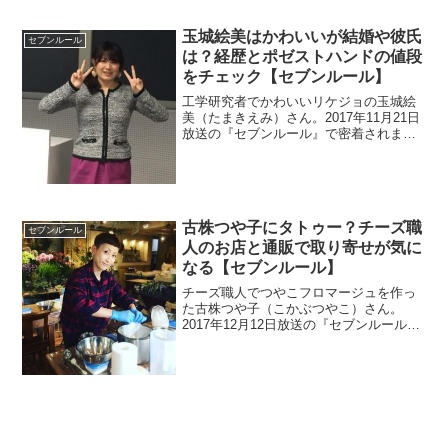
玉城絵美はかわいいが結婚や彼氏
セブンルール
は？経歴とポゼストハンドの値段
をチェック【セブンルール】
工学研究者でかわいいリケジョの玉城絵
美（たまきえみ）さん。2017年11月21日
放送の『セブンルール』で密着されま
す。「ポゼストハンド」の値段は、いく
らなのでしょうか？また、経歴も見てい
きます。さらに、結婚や彼氏の情報も調
査。
古株つや子にタトゥー？チーズ職
セブンルール
人のお店と通販で取り寄せが気に
なる【セブンルール】
チーズ職人でつやこフロマージュを作っ
た古株つや子（こかぶつやこ）さん。
2017年12月12日放送の『セブンルール』
で密着されました。お店の住所やネット
通販の有無を調べます。タトゥーを入れ
ているとの噂を調査。