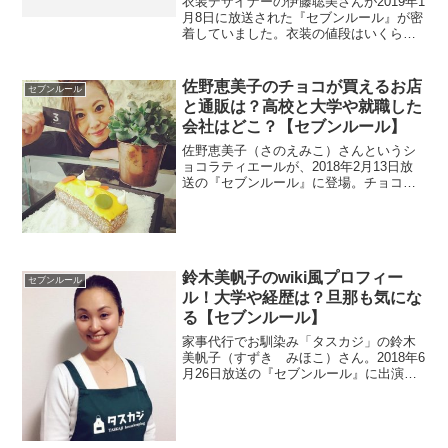
衣装デザイナーの伊藤聡美さんが2019年1
月8日に放送された『セブンルール』が密
着していました。衣装の値段はいくらす
るのでしょうか？wikiが今の所ないので高
校や大学などプロフィールを調べます。
勤めていた会社も調査。
佐野恵美子のチョコが買えるお店
セブンルール
と通販は？高校と大学や就職した
会社はどこ？【セブンルール】
佐野恵美子（さのえみこ）さんというシ
ョコラティエールが、2018年2月13日放
送の『セブンルール』に登場。チョコレ
ートが買えるお店やネット通販が気にな
りますね。高校や大学はどこの学校でし
ょうか？実家のチョコレートショップも
調べます。
鈴木美帆子のwiki風プロフィー
セブンルール
ル！大学や経歴は？旦那も気にな
る【セブンルール】
家事代行でお馴染み「タスカジ」の鈴木
美帆子（すずき みほこ）さん。2018年6
月26日放送の『セブンルール』に出演し
ました。wikiがないのでプロフィールを調
べます。また、大学や経歴も気になりま
すよね。プライベートでは国際結婚した
旦那も調査。