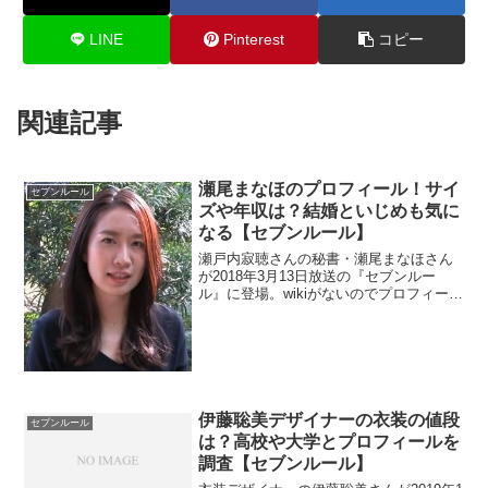
LINE
Pinterest
コピー
関連記事
瀬尾まなほのプロフィール！サイ
セブンルール
ズや年収は？結婚といじめも気に
なる【セブンルール】
瀬戸内寂聴さんの秘書・瀬尾まなほさん
が2018年3月13日放送の『セブンルー
ル』に登場。wikiがないのでプロフィール
を調べます。また、美人でスタイル抜群
と話題なのでサイズと結婚について気に
なりますよね。また、年収はいくらなの
でしょうか？
伊藤聡美デザイナーの衣装の値段
セブンルール
は？高校や大学とプロフィールを
調査【セブンルール】