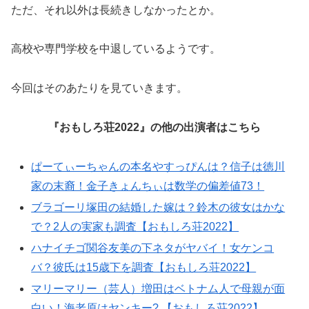
ただ、それ以外は長続きしなかったとか。
高校や専門学校を中退しているようです。
今回はそのあたりを見ていきます。
『おもしろ荘2022』の他の出演者はこちら
ぱーてぃーちゃんの本名やすっぴんは？信子は徳川
家の末裔！金子きょんちぃは数学の偏差値73！
ブラゴーリ塚田の結婚した嫁は？鈴木の彼女はかな
で？2人の実家も調査【おもしろ荘2022】
ハナイチゴ関谷友美の下ネタがヤバイ！女ケンコ
バ？彼氏は15歳下を調査【おもしろ荘2022】
マリーマリー（芸人）増田はベトナム人で母親が面
白い！海老原はヤンキー? 【おもしろ荘2022】