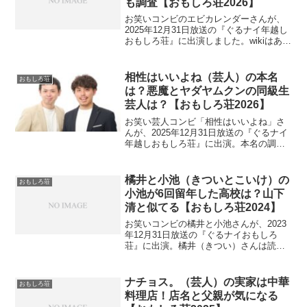
も調査【おもしろ荘2026】
お笑いコンビのエビカレンダーさんが、
2025年12月31日放送の『ぐるナイ年越し
おもしろ荘』に出演しました。wikiはあり
ませんが、頭がデカいらしいのでプロフ
ィールでチェック。また、高校と大学も
調べます。今回は、その点を見ていきま
相性はいいよね（芸人）の本名
おもしろ荘
す。
は？悪魔とヤダヤムクンの同級生
芸人は？【おもしろ荘2026】
お笑い芸人コンビ「相性はいいよね」さ
んが、2025年12月31日放送の『ぐるナイ
年越しおもしろ荘』に出演。本名の調査
とネットで一緒に検索されている「悪
魔」って何の事に迫ります。
橘井と小池（きついとこいけ）の
おもしろ荘
小池が6回留年した高校は？山下
清と似てる【おもしろ荘2024】
お笑いコンビの橘井と小池さんが、2023
年12月31日放送の『ぐるナイおもしろ
荘』に出演。橘井（きつい）さんは読み
方が難しいです。小池さんが高校を6度も
留年した理由も調査。
ナチョス。（芸人）の実家は中華
おもしろ荘
料理店！店名と父親が気になる