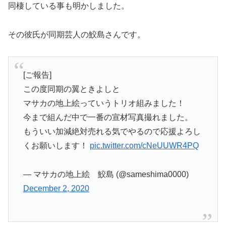
同棲している事も明かしました。
その彼氏が同期芸人の鮫島さんです。
[ご報告]
この度同期の翼ときよしと
マサカの地上絵っていうトリオ組みました！
今まで組んだ中で一番の宣材写真撮れました。
もういい加減絶対売れる気でやるので応援よろし
くお願いします！
pic.twitter.com/cNeUUWR4PQ
— マサカの地上絵 鮫島 (@sameshima0000)
December 2, 2020