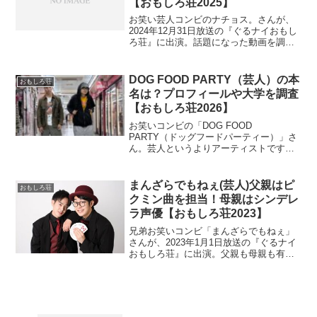
【おもしろ荘2025】
お笑い芸人コンビのナチョス。さんが、
2024年12月31日放送の『ぐるナイおもし
ろ荘』に出演。話題になった動画を調
査。2人の実家は有名人が訪れる中華料理
店だそうです。
DOG FOOD PARTY（芸人）の本
おもしろ荘
名は？プロフィールや大学を調査
【おもしろ荘2026】
お笑いコンビの「DOG FOOD
PARTY（ドッグフードパーティー）」さ
ん。芸人というよりアーティストです。
今の所、wikiがなくてプロフィールも分か
らない事が多いので、本名や大学などを
調査。
まんざらでもねぇ(芸人)父親はピ
おもしろ荘
クミン曲を担当！母親はシンデレ
ラ声優【おもしろ荘2023】
兄弟お笑いコンビ「まんざらでもねぇ」
さんが、2023年1月1日放送の『ぐるナイ
おもしろ荘』に出演。父親も母親も有名
人です。さらに親戚も大物揃いなので調
べます。