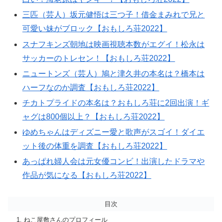
三匹（芸人）坂元健悟は三つ子！借金まみれで兄と
可愛い妹がブロック【おもしろ荘2022】
スナフキンズ朝地は映画視聴本数がエグイ！松永は
サッカーのトレセン！【おもしろ荘2022】
ニュートンズ（芸人）鳩と津久井の本名は？橋本は
ハーフなのか調査【おもしろ荘2022】
チカトプライドの本名は？おもしろ荘に2回出演！ギ
ャグは800個以上？【おもしろ荘2022】
ゆめちゃんはディズニー愛と歌声がスゴイ！ダイエ
ット後の体重を調査【おもしろ荘2022】
あっぱれ婦人会は元女優コンビ！出演したドラマや
作品が気になる【おもしろ荘2022】
目次
ねこ屋敷さんのプロフィール