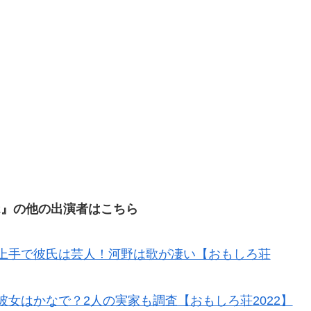
22』の他の出演者はこちら
上手で彼氏は芸人！河野は歌が凄い【おもしろ荘
女はかなで？2人の実家も調査【おもしろ荘2022】