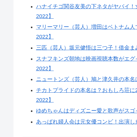
ハナイチゴ関谷友美の下ネタがヤバイ！
2022】
マリーマリー（芸人）増田はベトナム人
2022】
三匹（芸人）坂元健悟は三つ子！借金まみ
スナフキンズ朝地は映画視聴本数がエグ
2022】
ニュートンズ（芸人）鳩と津久井の本名は
チカトプライドの本名は？おもしろ荘に2
2022】
ゆめちゃんはディズニー愛と歌声がスゴイ
あっぱれ婦人会は元女優コンビ！出演した