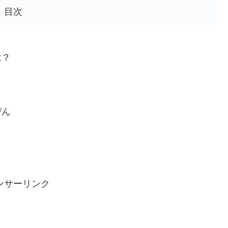
目次
は？
ぴん
ンサーリンク