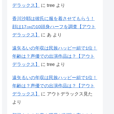
デラックス】
に
tree
より
香川沙耶は彼氏に服を着させてもらう！
顔は17㎝の10頭身ハーフを調査【アウト
デラックス】
に
あ
より
遠矢るいの年収は民族ハッピー組で1位！
年齢は？声優での出演作品は？【アウト
デラックス】
に
tree
より
遠矢るいの年収は民族ハッピー組で1位！
年齢は？声優での出演作品は？【アウト
デラックス】
に
アウトデラックス見た
より