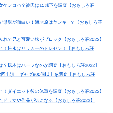
女ケンコバ？彼氏は15歳下を調査【おもしろ荘
で母親が面白い！海老原はヤンキー? 【おもしろ荘
れで兄と可愛い妹がブロック【おもしろ荘2022】
イ！松永はサッカーのトレセン！【おもしろ荘
？橋本はハーフなのか調査【おもしろ荘2022】
回出演！ギャグ800個以上を調査【おもしろ荘
！ダイエット後の体重を調査【おもしろ荘2022】
ドラマや作品が気になる【おもしろ荘2022】