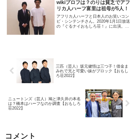
wikiプロフは？のりは貧乏でアフ
リカ人ハーフ富里は祖母が5人！
アフリカ人ハーフと日本人のお笑いコン
ビ・シンテンチさん。2020年1月1日放送
の『ぐるナイおもしろ荘！』に出演。富
里恵士さんのウガンダネタが面白い。の
りさんの実家が倒壊寸前も調査。
三匹（芸人）坂元健悟は三つ子！借金ま
みれで兄と可愛い妹がブロック【おもし
ろ荘2022】
ニュートンズ（芸人）鳩と津久井の本名
は？橋本はハーフなのか調査【おもしろ
荘2022】
コメント