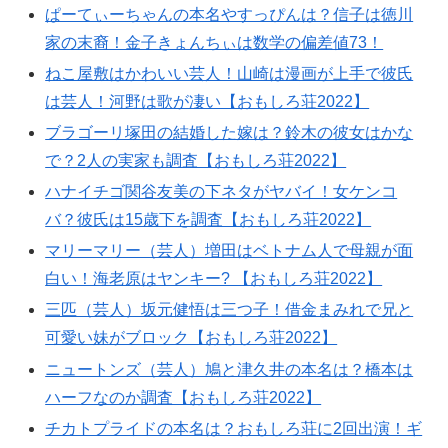
ぱーてぃーちゃんの本名やすっぴんは？信子は徳川
家の末裔！金子きょんちぃは数学の偏差値73！
ねこ屋敷はかわいい芸人！山崎は漫画が上手で彼氏
は芸人！河野は歌が凄い【おもしろ荘2022】
ブラゴーリ塚田の結婚した嫁は？鈴木の彼女はかな
で？2人の実家も調査【おもしろ荘2022】
ハナイチゴ関谷友美の下ネタがヤバイ！女ケンコ
バ？彼氏は15歳下を調査【おもしろ荘2022】
マリーマリー（芸人）増田はベトナム人で母親が面
白い！海老原はヤンキー? 【おもしろ荘2022】
三匹（芸人）坂元健悟は三つ子！借金まみれで兄と
可愛い妹がブロック【おもしろ荘2022】
ニュートンズ（芸人）鳩と津久井の本名は？橋本は
ハーフなのか調査【おもしろ荘2022】
チカトプライドの本名は？おもしろ荘に2回出演！ギ