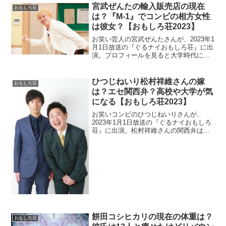
宮武ぜんたの輸入販売店の現在
おもしろ荘
は？『M-1』でコンビの相方女性
は彼女？【おもしろ荘2023】
お笑い芸人の宮武ぜんたさんが、2023年1
月1日放送の『ぐるナイおもしろ荘』に出
演。プロフィールを見ると大学時代に輸
入販売を行っていました。現在のお店の
状況を調査。
ひつじねいり松村祥維さんの嫁
おもしろ荘
は？エセ関西弁？高校や大学が気
になる【おもしろ荘2023】
お笑いコンビのひつじねいりさんが、
2023年1月1日放送の『ぐるナイおもしろ
荘』に出演。松村祥維さんの関西弁はワ
ザとらしい印象があります。本当の関西
弁なのか調査。
餅田コシヒカリの現在の体重は？
おもしろ荘