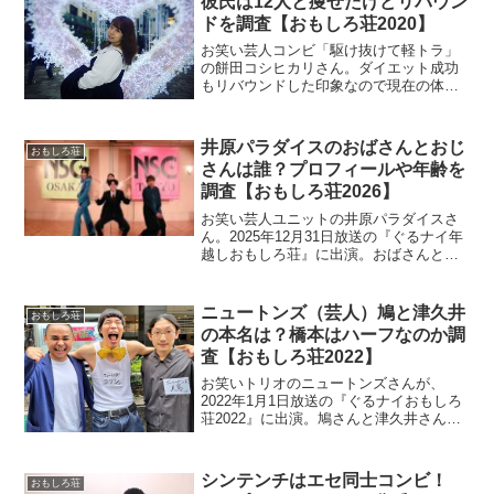
彼氏は12人と痩せたけどリバウン
ドを調査【おもしろ荘2020】
お笑い芸人コンビ「駆け抜けて軽トラ」
の餅田コシヒカリさん。ダイエット成功
もリバウンドした印象なので現在の体重
をチェック。彼氏12人は嘘か本当かチェ
ック。
井原パラダイスのおばさんとおじ
おもしろ荘
さんは誰？プロフィールや年齢を
調査【おもしろ荘2026】
お笑い芸人ユニットの井原パラダイスさ
ん。2025年12月31日放送の『ぐるナイ年
越しおもしろ荘』に出演。おばさんとお
じさんは一体何者なのかを年齢やプロフ
ィールを中心に調べます。
ニュートンズ（芸人）鳩と津久井
おもしろ荘
の本名は？橋本はハーフなのか調
査【おもしろ荘2022】
お笑いトリオのニュートンズさんが、
2022年1月1日放送の『ぐるナイおもしろ
荘2022』に出演。鳩さんと津久井さんは
本名を調べます。また、橋本さんはハー
フなのか調査。
シンテンチはエセ同士コンビ！
おもしろ荘