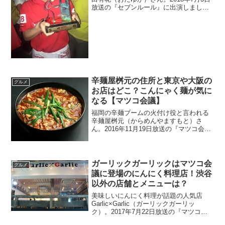
放送の『セブンルール』に出演しまし
た。お店は香川県のどこにあるのでしょ
うか？また、通販もあるのか調べます。
辛麺屋桝元の住所と東京や大阪の
グルメ
お店はどこ？こんにゃく麺が気に
なる【マツコ会議】
福岡の辛麺ブームの火付け役と言われる
辛麺屋桝元（からめんやますもと）さ
ん。2016年11月19日放送の『マツコ会
議』で取り上げられました。女性を虜に
している人気店のこんにゃく麺について
調べてみます。辛麺屋枡元さんの東京や
大阪の店舗も調べました。
ガーリックガーリックはマツコ会
グルメ
議に登場のにんにく料理店！渋谷
以外の店舗とメニューは？
美味しいにんにく料理が話題の人気店
Garlic×Garlic（ガーリックガーリッ
ク）。2017年7月22日放送の『マツコ会
議』で紹介されます。渋谷以外の店舗は