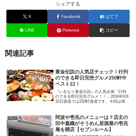
シェアする
X
Facebook
はてブ
LINE
Pinterest
コピー
関連記事
黄金伝説の人気店チェック！行列
グルメ
のできる即日完売グルメ250軒中
ベスト22！
『いきなり黄金伝説』の人気企画「行列
のできる即日完売グルメ！！」2016年9月
15日放送では250軒達成です。今回は保存
用に調べます。
阿波や壱兆のメニューは？店主の
グルメ
田中嘉織がそうめん居酒屋の壱兆
庵を開店【セブンルール】