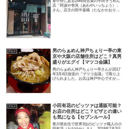
東中野にある24時間営業の半田そうめん
店「阿波や壱兆（あわやいっちょう）」
さん。店主の田中嘉織（たなかかおり）
さんが2018年7月17日放送の『セブンル
ール』に出演。そうめん居酒屋もオープ
ンしたとか。そんな面白いお店のメニュ
ーや住所を調べます。
男のらぁめん神戸ちぇりー亭の東
グルメ
京や大阪の店舗住所はどこ？真男
盛りがエグイ【マツコ会議】
男のらぁめん神戸ちぇりー亭さんが2017
年3月4日放送の『マツコ会議』で取り上
げられました。お店は神戸中心ですが東
京や大阪の店舗が気になります。他の関
東圏にもお店はあるのでしょうか？
小田有花のピッツァは通販可能？
グルメ
お店の住所はどこ？ピザとの違い
も気になる【セブンルール】
香川県在住で世界3位のピッツァ職人の小
田有花（おだゆか）さん。2018年7月3日