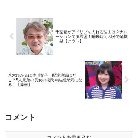
あるのでしょうか？また、おすすめのメ
ニューも調査。
千葉繁がアドリブを入れる理由は？ナレ
ーションで脳震盪！睡眠時間90分で危機
一髪【アウト】
八木ひかるは佐川女子！配達地域はど
こ？5人兄弟の長女の彼氏や結婚が気にな
る！【爆報】
コメント
コメントを書き込む