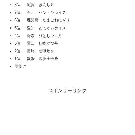
8位 滋賀 きんし丼
7位 石川 ハントンライス
6位 鹿児島 たまごおにぎり
5位 愛知 どてオムライス
4位 青森 卵とじウニ丼
3位 愛知 味噌かつ丼
2位 長崎 地獄炊き
1位 愛媛 焼豚玉子飯
最後に
スポンサーリンク