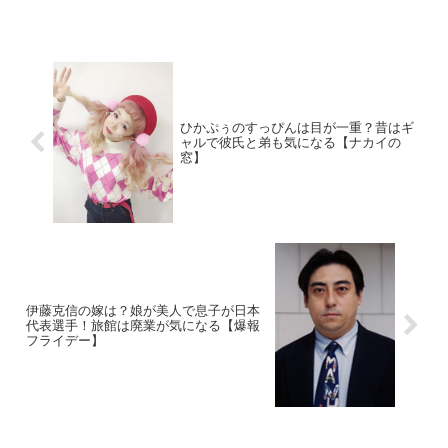
ひかぷぅのすっぴんは目が一重？昔はギ
ャルで彼氏と弟も気になる【ナカイの
窓】
伊藤克信の嫁は？娘が美人で息子が日本
代表選手！旅館は廃業が気になる【爆報
フライデー】