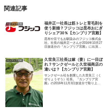
関連記事
福井正一社長は筋トレと育毛剤を
カンブリア宮殿
使う新婚？フジッコは昆布おにぎ
りシェア30％【カンブリア宮殿】
昆布や豆でもお馴染みのフジッコ株式会
社。社長の福井正一さんが2016年10月27
日放送分の『カンブリア宮殿』に出演し
ました。躍進のきっかけが気になります
ね。福井正一社長は奥様の為に筋トレを
していました。また、通販で買った育毛
久世良三社長は嫁（妻）に一目ぼ
カンブリア宮殿
剤が会社に届くそうですよ。
れ？サンクゼールと久世福商店の
違いは？【カンブリア宮殿】
サンクゼール社を創業した久世良三（く
ぜりょうぞう）社長。『カンブリア宮
殿』の2016年11月3日放送分で取り上げ
られました。人気のジャムを作ったのが
奥様の久世まゆみさんです。久世福商店
を急展開しているみたいですが、サンク
ゼールとの違いを調べます。