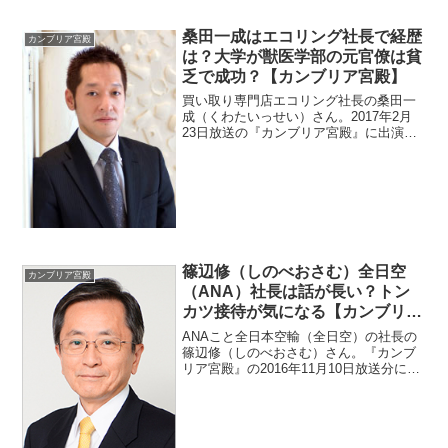
桑田一成はエコリング社長で経歴
カンブリア宮殿
は？大学が獣医学部の元官僚は貧
乏で成功？【カンブリア宮殿】
買い取り専門店エコリング社長の桑田一
成（くわたいっせい）さん。2017年2月
23日放送の『カンブリア宮殿』に出演。
経歴が面白いそうです。大学は獣医学部
で卒業後は郵政省に入省していました。
しかも官僚だったみたいです。エリート
の道を捨て企業したきっかけを調査。
篠辺修（しのべおさむ）全日空
カンブリア宮殿
（ANA）社長は話が長い？トン
カツ接待が気になる【カンブリ
ア】
ANAこと全日本空輸（全日空）の社長の
篠辺修（しのべおさむ）さん。『カンブ
リア宮殿』の2016年11月10日放送分に出
演しました。話が長いそうですよ。また
トンカツで接待も気になったので調べま
す。