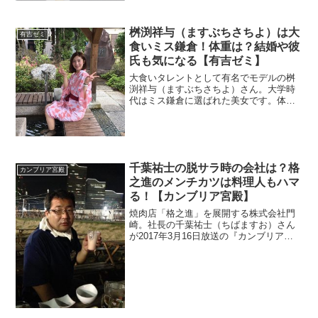
桝渕祥与（ますぶちさちよ）は大
有吉ゼミ
食いミス鎌倉！体重は？結婚や彼
氏も気になる【有吉ゼミ】
大食いタレントとして有名でモデルの桝
渕祥与（ますぶちさちよ）さん。大学時
代はミス鎌倉に選ばれた美女です。体重
が気になりますよね。結婚や彼氏の情報
も調査。
千葉祐士の脱サラ時の会社は？格
カンブリア宮殿
之進のメンチカツは料理人もハマ
る！【カンブリア宮殿】
焼肉店「格之進」を展開する株式会社門
崎。社長の千葉祐士（ちばますお）さん
が2017年3月16日放送の『カンブリア宮
殿』に出演。。脱サラしての起業との事
なので元の勤務先を調べます。メンチカ
ツが話題で有名料理人がオススメしてい
ました。