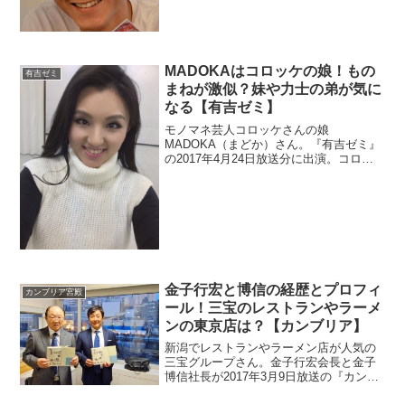
んので何をしているのか調査。嫁と子供
も調べます。
MADOKAはコロッケの娘！もの
有吉ゼミ
まねが激似？妹や力士の弟が気に
なる【有吉ゼミ】
モノマネ芸人コロッケさんの娘
MADOKA（まどか）さん。『有吉ゼミ』
の2017年4月24日放送分に出演。コロッ
ケさんのものまねが出来るというので、
画像で確認。また家族が多く妹や元力士
の弟がいています。
金子行宏と博信の経歴とプロフィ
カンブリア宮殿
ール！三宝のレストランやラーメ
ンの東京店は？【カンブリア】
新潟でレストランやラーメン店が人気の
三宝グループさん。金子行宏会長と金子
博信社長が2017年3月9日放送の『カンブ
リア宮殿』に出演。経歴が面白いそうな