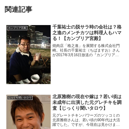
関連記事
千葉祐士の脱サラ時の会社は？格
カンブリア宮殿
之進のメンチカツは料理人もハマ
る！【カンブリア宮殿】
焼肉店「格之進」を展開する株式会社門
崎。社長の千葉祐士（ちばますお）さん
が2017年3月16日放送の『カンブリア宮
殿』に出演。。脱サラしての起業との事
なので元の勤務先を調べます。メンチカ
ツが話題で有名料理人がオススメしてい
ました。
北原雅樹の現在や嫁は？若い頃は
じっくり聞いタロウ
未成年に出演した元グレチキを調
査【じっくり聞いタロウ】
元グレートチキンパワーズのツッコミの
北原雅樹さんは、若い頃の90年代は大活
躍でした。ですが、今現在は見かけませ