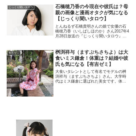
のでプロフィールを調べます。レストラ
ン三宝や三宝亭のお店は東京だとどこに
石橋穂乃香の今現在や彼氏は？母
じっくり聞いタロウ
あるのでしょうか？
親の画像と漫画オタクが気になる
【じっくり聞いタロウ】
とんねるず石橋貴明さんの娘で女優の石
橋穂乃香（いしばしほのか）さん2017年4
月28日放送の『じっくり聞いタロウ』に
出演。母親は誰なのでしょうか？今現在
の活動が気になりますよね。彼氏の情報
もチェック。
桝渕祥与（ますぶちさちよ）は大
有吉ゼミ
食いミス鎌倉！体重は？結婚や彼
氏も気になる【有吉ゼミ】
大食いタレントとして有名でモデルの桝
渕祥与（ますぶちさちよ）さん。大学時
代はミス鎌倉に選ばれた美女です。体重
が気になりますよね。結婚や彼氏の情報
も調査。