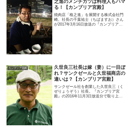
之進のメンチカツは料理人もハマ
る！【カンブリア宮殿】
焼肉店「格之進」を展開する株式会社門
崎。社長の千葉祐士（ちばますお）さん
が2017年3月16日放送の『カンブリア宮
殿』に出演。。脱サラしての起業との事
なので元の勤務先を調べます。メンチカ
ツが話題で有名料理人がオススメしてい
ました。
久世良三社長は嫁（妻）に一目ぼ
カンブリア宮殿
れ？サンクゼールと久世福商店の
違いは？【カンブリア宮殿】
サンクゼール社を創業した久世良三（く
ぜりょうぞう）社長。『カンブリア宮
殿』の2016年11月3日放送分で取り上げ
られました。人気のジャムを作ったのが
奥様の久世まゆみさんです。久世福商店
を急展開しているみたいですが、サンク
ゼールとの違いを調べます。