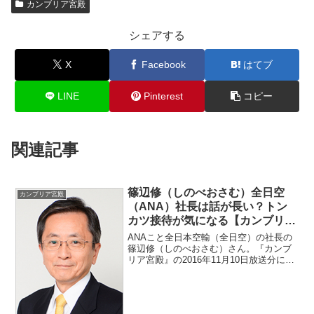
カンブリア宮殿
シェアする
X
Facebook
はてブ
LINE
Pinterest
コピー
関連記事
篠辺修（しのべおさむ）全日空
カンブリア宮殿
（ANA）社長は話が長い？トン
カツ接待が気になる【カンブリ
ア】
ANAこと全日本空輸（全日空）の社長の
篠辺修（しのべおさむ）さん。『カンブ
リア宮殿』の2016年11月10日放送分に出
演しました。話が長いそうですよ。また
トンカツで接待も気になったので調べま
す。