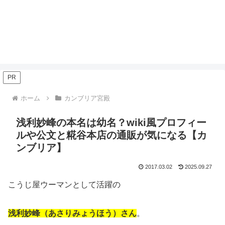
PR
ホーム
カンブリア宮殿
浅利妙峰の本名は幼名？wiki風プロフィー
ルや公文と糀谷本店の通販が気になる【カ
ンブリア】
2017.03.02
2025.09.27
こうじ屋ウーマンとして活躍の
浅利妙峰（あさりみょうほう）さん
。