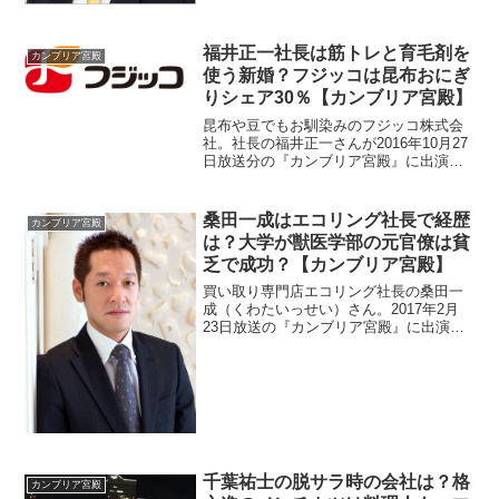
福井正一社長は筋トレと育毛剤を
カンブリア宮殿
使う新婚？フジッコは昆布おにぎ
りシェア30％【カンブリア宮殿】
昆布や豆でもお馴染みのフジッコ株式会
社。社長の福井正一さんが2016年10月27
日放送分の『カンブリア宮殿』に出演し
ました。躍進のきっかけが気になります
ね。福井正一社長は奥様の為に筋トレを
していました。また、通販で買った育毛
桑田一成はエコリング社長で経歴
カンブリア宮殿
剤が会社に届くそうですよ。
は？大学が獣医学部の元官僚は貧
乏で成功？【カンブリア宮殿】
買い取り専門店エコリング社長の桑田一
成（くわたいっせい）さん。2017年2月
23日放送の『カンブリア宮殿』に出演。
経歴が面白いそうです。大学は獣医学部
で卒業後は郵政省に入省していました。
しかも官僚だったみたいです。エリート
の道を捨て企業したきっかけを調査。
千葉祐士の脱サラ時の会社は？格
カンブリア宮殿