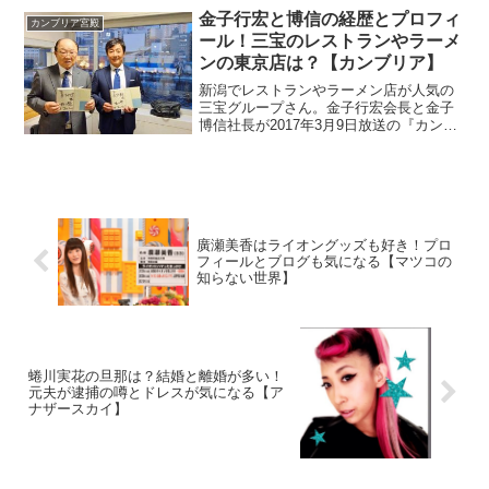
金子行宏と博信の経歴とプロフィ
カンブリア宮殿
ール！三宝のレストランやラーメ
ンの東京店は？【カンブリア】
新潟でレストランやラーメン店が人気の
三宝グループさん。金子行宏会長と金子
博信社長が2017年3月9日放送の『カンブ
リア宮殿』に出演。経歴が面白いそうな
のでプロフィールを調べます。レストラ
ン三宝や三宝亭のお店は東京だとどこに
あるのでしょうか？
廣瀬美香はライオングッズも好き！プロ
フィールとブログも気になる【マツコの
知らない世界】
蜷川実花の旦那は？結婚と離婚が多い！
元夫が逮捕の噂とドレスが気になる【ア
ナザースカイ】