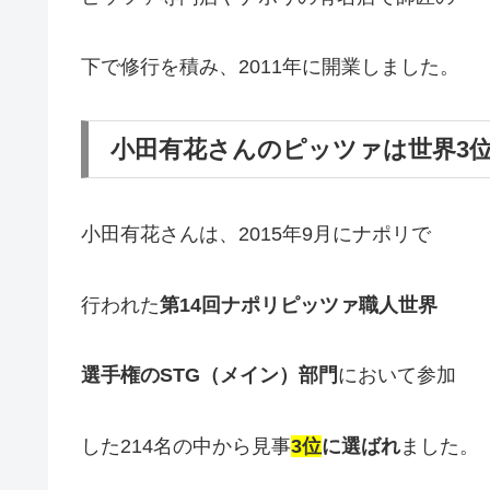
下で修行を積み、2011年に開業しました。
小田有花さんのピッツァは世界3
小田有花さんは、2015年9月にナポリで
行われた
第14回ナポリピッツァ職人世界
選手権のSTG（メイン）部門
において参加
した214名の中から見事
3位
に選ばれ
ました。