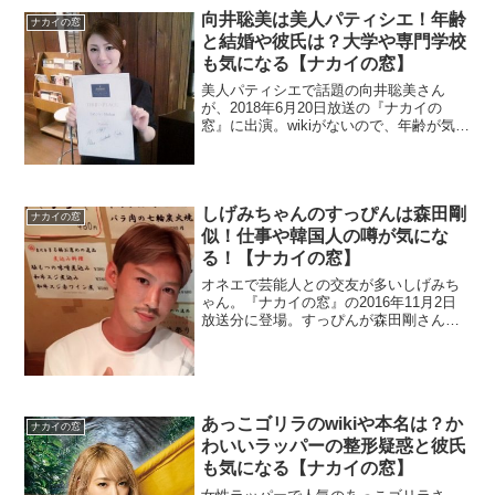
向井聡美は美人パティシエ！年齢
ナカイの窓
と結婚や彼氏は？大学や専門学校
も気になる【ナカイの窓】
美人パティシエで話題の向井聡美さん
が、2018年6月20日放送の『ナカイの
窓』に出演。wikiがないので、年齢が気に
なりますよね。さらにかわいいので結婚
や彼氏はどうなのでしょうか？また、非
常に情報が少ないので大学や専門学校は
どこなのかも調べます。
しげみちゃんのすっぴんは森田剛
ナカイの窓
似！仕事や韓国人の噂が気にな
る！【ナカイの窓】
オネエで芸能人との交友が多いしげみち
ゃん。『ナカイの窓』の2016年11月2日
放送分に登場。すっぴんが森田剛さんに
似ていてイケメンだそうです。素顔の画
像を探したい思います。韓国人かもとの
噂もあったので検証します。気になるの
が仕事ですよね。
あっこゴリラのwikiや本名は？か
ナカイの窓
わいいラッパーの整形疑惑と彼氏
も気になる【ナカイの窓】