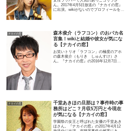
女性ラッパーで人気のあっこゴリラさ
ん。2017年4月5日放送の『ナカイの窓』
に出演。wikiがないのでプロフィールを調
べます。本名と芸名の由来も調べたいと
思います。以前はガールズバンドのメン
バーです。また整形疑惑の調査。
森木俊介（ラフコン）のおバカ名
ナカイの窓
言集！wikiと結婚や彼女が気にな
る【ナカイの窓】
お笑いトリオ「ラフコン」の極度のアホ
の森木俊介（もりき しゅんすけ）さ
ん。『ナカイの窓』の2016年12月7日放
送分に出演しました。おバカキャラなの
でwikiを調べます。名言（迷言）が面白そ
うですよ。また結婚や彼女もチェック。
千堂あきほの旦那は？事件時の事
ナカイの窓
務所はどこ？月収5万円と今現在
が気になる【ナカイの窓】
学園祭の女王と呼ばれた女優の千堂あき
ほさん。『ナカイの窓』の2017年4月12
放送分に出演。盗聴器事件の被害にあっ