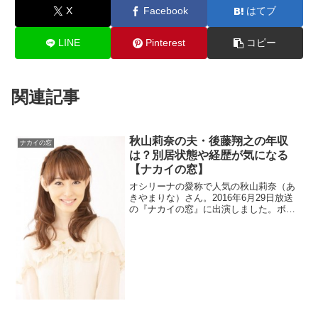
X
Facebook
はてブ
LINE
Pinterest
コピー
関連記事
秋山莉奈の夫・後藤翔之の年収
ナカイの窓
は？別居状態や経歴が気になる
【ナカイの窓】
オシリーナの愛称で人気の秋山莉奈（あ
きやまりな）さん。2016年6月29日放送
の『ナカイの窓』に出演しました。ボー
トレーサーの後藤翔之さんと結婚したみ
たいですね。2人の馴れ初めや年収も気に
なりますね。秋山莉奈さんの経歴はどん
な感じなのでしょうか？