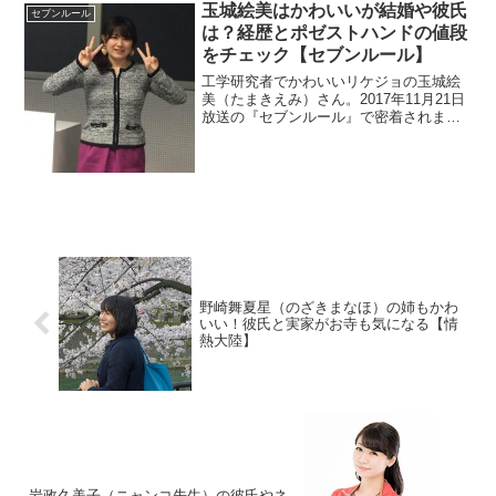
玉城絵美はかわいいが結婚や彼氏
セブンルール
は？経歴とポゼストハンドの値段
をチェック【セブンルール】
工学研究者でかわいいリケジョの玉城絵
美（たまきえみ）さん。2017年11月21日
放送の『セブンルール』で密着されま
す。「ポゼストハンド」の値段は、いく
らなのでしょうか？また、経歴も見てい
きます。さらに、結婚や彼氏の情報も調
査。
野崎舞夏星（のざきまなほ）の姉もかわ
いい！彼氏と実家がお寺も気になる【情
熱大陸】
岩政久美子（ニャンコ先生）の彼氏やネ