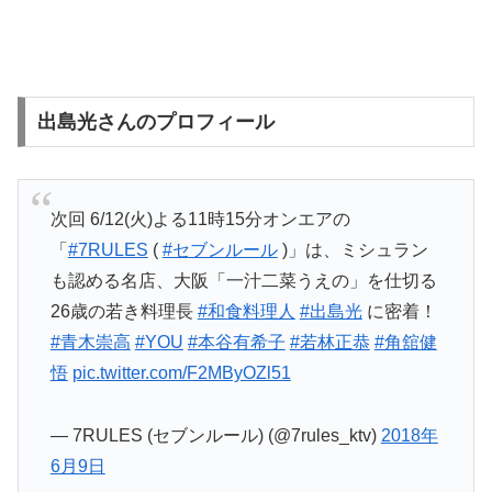
出島光さんのプロフィール
次回 6/12(火)よる11時15分オンエアの
「
#7RULES
(
#セブンルール
)」は、ミシュラン
も認める名店、大阪「一汁二菜うえの」を仕切る
26歳の若き料理長
#和食料理人
#出島光
に密着！
#青木崇高
#YOU
#本谷有希子
#若林正恭
#角舘健
悟
pic.twitter.com/F2MByOZl51
— 7RULES (セブンルール) (@7rules_ktv)
2018年
6月9日