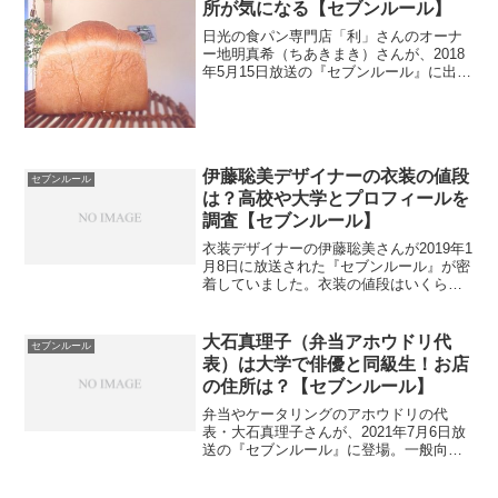
所が気になる【セブンルール】
日光の食パン専門店「利」さんのオーナ
ー地明真希（ちあきまき）さんが、2018
年5月15日放送の『セブンルール』に出演
しました。県外にもファンがいるそうで
す。そのお店の住所と予約できるのか、
さらにネット通販も調べます。
伊藤聡美デザイナーの衣装の値段
セブンルール
は？高校や大学とプロフィールを
調査【セブンルール】
衣装デザイナーの伊藤聡美さんが2019年1
月8日に放送された『セブンルール』が密
着していました。衣装の値段はいくらす
るのでしょうか？wikiが今の所ないので高
校や大学などプロフィールを調べます。
勤めていた会社も調査。
大石真理子（弁当アホウドリ代
セブンルール
表）は大学で俳優と同級生！お店
の住所は？【セブンルール】
弁当やケータリングのアホウドリの代
表・大石真理子さんが、2021年7月6日放
送の『セブンルール』に登場。一般向け
にお弁当の販売はしているのか調べま
す。