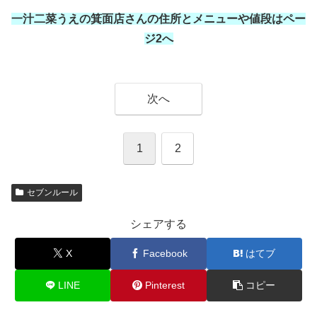
一汁二菜うえの箕面店さんの住所とメニューや値段はペー
ジ2へ
次へ
1
2
セブンルール
シェアする
X
Facebook
はてブ
LINE
Pinterest
コピー