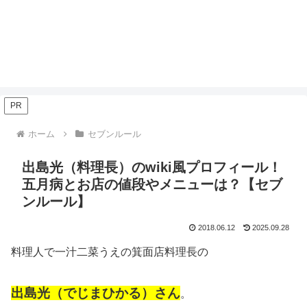
PR
ホーム
セブンルール
出島光（料理長）のwiki風プロフィール！
五月病とお店の値段やメニューは？【セブ
ンルール】
2018.06.12
2025.09.28
料理人で一汁二菜うえの箕面店料理長の
出島光（でじまひかる）さん
。