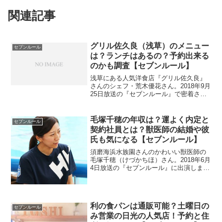
関連記事
グリル佐久良（浅草）のメニュー
セブンルール
は？ランチはあるの？予約出来る
のかも調査【セブンルール】
浅草にある人気洋食店『グリル佐久良』
さんのシェフ・荒木優花さん。2018年9月
25日放送の『セブンルール』で密着され
ました。ビーフシチューが看板料理らし
いですが、ミックスグリルも人気らしい
です。ランチメニューはあるのでしょう
毛塚千穂の年収は？運よく内定と
セブンルール
か？予約できるのかも調べます。
契約社員とは？獣医師の結婚や彼
氏も気になる【セブンルール】
須磨海浜水族園さんのかわいい獣医師の
毛塚千穂（けづかちほ）さん。2018年6月
4日放送の『セブンルール』に出演しまし
た。運よく内定を貰えたと語っています
が、珍しい職場なので年収が気になりま
す。また、契約社員とはどういうことな
のか調査。結婚や彼氏の情報も探りま
利の食パンは通販可能？土曜日の
す。
セブンルール
み営業の日光の人気店！予約と住