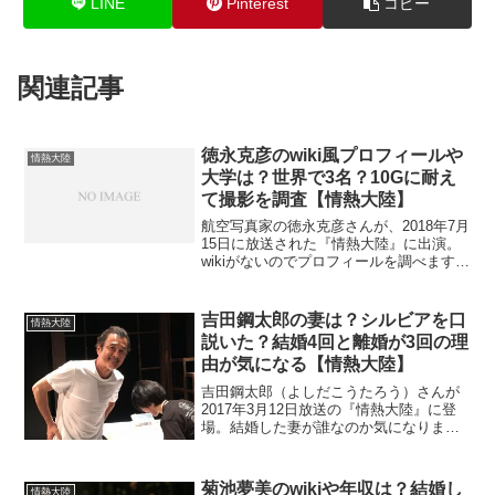
LINE
Pinterest
コピー
関連記事
徳永克彦のwiki風プロフィールや
情熱大陸
大学は？世界で3名？10Gに耐え
て撮影を調査【情熱大陸】
航空写真家の徳永克彦さんが、2018年7月
15日に放送された『情熱大陸』に出演。
wikiがないのでプロフィールを調べます。
撮影環境は過酷で、10G近くに耐えて撮
影するそうですよ。そんな徳永克彦さん
の名前が知られる様になったのは大学の
吉田鋼太郎の妻は？シルビアを口
情熱大陸
頃だとか。
説いた？結婚4回と離婚が3回の理
由が気になる【情熱大陸】
吉田鋼太郎（よしだこうたろう）さんが
2017年3月12日放送の『情熱大陸』に登
場。結婚した妻が誰なのか気になります
よね。今回で4回目の結婚みたいですよ。
その原因と言われているのが酒と女性と
の噂です。早速チェック。
菊池夢美のwikiや年収は？結婚し
情熱大陸