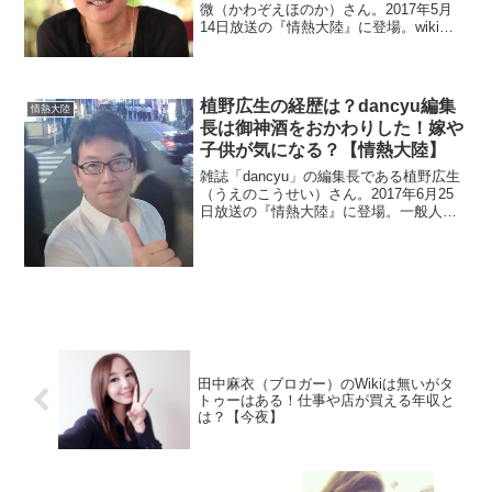
微（かわぞえほのか）さん。2017年5月
14日放送の『情熱大陸』に登場。wiki風
にプロフィールや経歴を調べます。子供
の頃から商売をしていたとか。また母親
も芸術家で有名人です。エメラルドジュ
エリーの値段も調査。
植野広生の経歴は？dancyu編集
情熱大陸
長は御神酒をおかわりした！嫁や
子供が気になる？【情熱大陸】
雑誌「dancyu」の編集長である植野広生
（うえのこうせい）さん。2017年6月25
日放送の『情熱大陸』に登場。一般人な
のでwikiはありません。かなりの食いしん
坊で、御神酒をおかわりしたそうです
よ。嫁や子供はいているのでしょうか？
田中麻衣（ブロガー）のWikiは無いがタ
トゥーはある！仕事や店が買える年収と
は？【今夜】