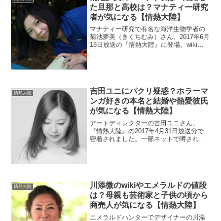
た旦那と高校は？マナティー研究
者が気になる【情熱大陸】
マナティー研究で有名な海洋生物学者の
菊池夢美（きくちむみ）さん。2017年6月
18日放送の『情熱大陸』に登場。wikiは
ありません。年収やマナティーの研究を
したきっかけが気になりますね。高校が
関係するのでしょうかね？結婚した旦那
さんも調査。
吉田ユニにパクリ疑惑？ホラーマ
情熱大陸
ンガ好きの本名と結婚や熱愛彼氏
が気になる【情熱大陸】
アートディレクターの吉田ユニさん。
『情熱大陸』の2017年4月31日放送分で
密着されました。一部ネットで噂される
パクリについて調べます。本名が気にな
りますね。綺麗な女性ですが結婚してる
のでしょうか？実はホラー漫画好きとい
う意外な一面がありましたよ。
川添微のwikiやエメラルドの値段
情熱大陸
は？母親も芸術家と子供の頃から
商売人が気になる【情熱大陸】
エメラルドハンターでデザイナーの川添