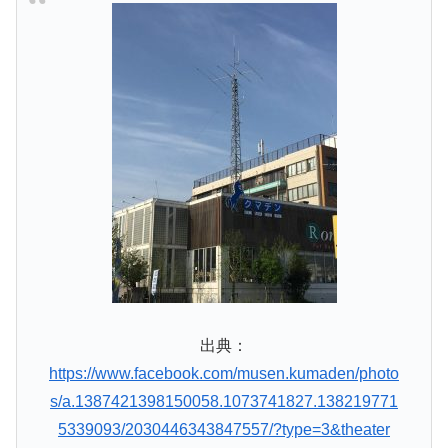
出典：
https://www.facebook.com/musen.kumaden/photo
s/a.1387421398150058.1073741827.138219771
5339093/2030446343847557/?type=3&theater