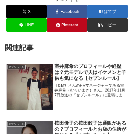
X
Facebook
はてブ
LINE
Pinterest
コピー
関連記事
室井麻希のプロフィールや経歴
セブンルール
は？元モデルで夫はイケメンと子
供も気になる【セブンルール】
H＆M社さんのPRマネージャーである室
井麻希（むろいまき）さん。2017年11月
7日放送の『セブンルール』に登場しまし
た。プロフィールや経歴が気になります
よね。実はモデルだったらしいので当時
の画像をチェックします。旦那も元モデ
ルというので調査。
按田優子の按田餃子は通販がある
セブンルール
の？プロフィールとお店の住所が