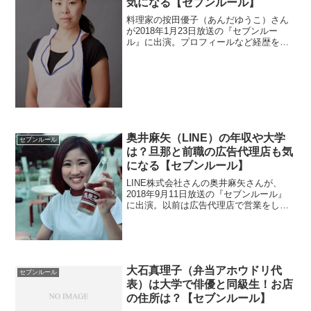
気になる【セブンルール】
料理家の按田優子（あんだゆうこ）さん
が2018年1月23日放送の『セブンルー
ル』に出演。プロフィールなど経歴を調
べます。お店の住所や餃子の値段を調べ
ます。通販があるのかチェック。
奥井麻矢（LINE）の年収や大学
セブンルール
は？旦那と前職の広告代理店も気
になる【セブンルール】
LINE株式会社さんの奥井麻矢さんが、
2018年9月11日放送の『セブンルール』
に出演。以前は広告代理店で営業をして
いたそうなので前の会社を調べます。テ
レビで取材される程活躍している事から
年収も気になりますよね。また、大学や
旦那さんも調べます。
大石真理子（弁当アホウドリ代
セブンルール
表）は大学で俳優と同級生！お店
の住所は？【セブンルール】