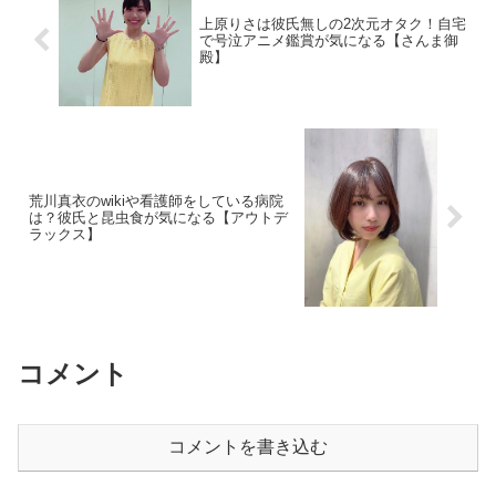
上原りさは彼氏無しの2次元オタク！自宅
で号泣アニメ鑑賞が気になる【さんま御
殿】
荒川真衣のwikiや看護師をしている病院
は？彼氏と昆虫食が気になる【アウトデ
ラックス】
コメント
コメントを書き込む