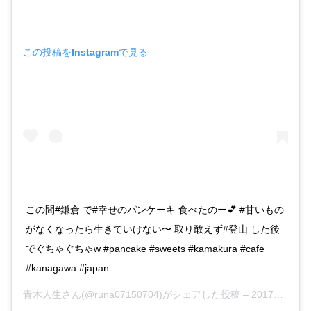
この投稿をInstagramで見る
この間#鎌倉 で#幸せのパンケーキ 食べたのー💕 #甘いもの
がなくなったら生きていけない〜 取り敢えず#登山 した後
でぐちゃぐちゃw #pancake #sweets #kamakura #cafe
#kanagawa #japan
青木人生
さん(@runa07150704)がシェアした投稿 –
2017年 4月月17日午前6時51分PDT