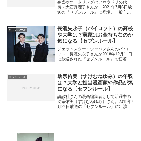
弁当やケータリングのアホウドリの代
表・大石真理子さんが、2021年7月6日放
送の『セブンルール』に登場。一般向け
にお弁当の販売はしているのか調べま
す。
長瀧矢永子（パイロット）の高校
セブンルール
や大学は？実家はお金持ちなのか
気になる【セブンルール】
ジェットスター・ジャパンさんのパイロ
ット・長瀧矢永子さんが2018年12月11日
に放送された『セブンルール』で密着さ
れました。女性がパイロットになるのは
珍しいですよね。高校や大学など学歴が
気になります。実家はお金持ちなのでし
助宗佑美（すけむねゆみ）の年収
セブンルール
ょうか？以上を調査。
は？大学と担当漫画家や作品が気
になる【セブンルール】
講談社さんの漫画編集者として活躍中の
助宗佑美（すけむねゆみ）さん。2018年4
月24日放送の『セブンルール』に出演し
ました。担当する漫画家や作品と大学を
調べます。プライベートでは旦那が主夫
として家事や育児を行っているというの
で年収も調査。