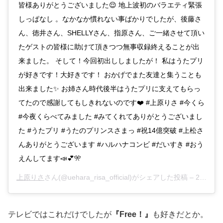
皆様ありがとうございました😌 地上波初のバラエティ緊張
しっぱなし 。なかなか慣れない事ばかりでしたが、後藤さ
ん、徳井さん、SHELLYさん、指原さん、ご一緒させて頂い
たゲストの皆様に助けて頂きつつ無事収録終えることが出
来ました。 そして！今回初出ししましたが！ 私はうたプリ
が好きです！大好きです！ おかげでまた友達と集うことも
出来ました✨ お姉さん時代後半はうたプリに支えてもらっ
てたので感謝してもしきれないのです❤️ #上原りさ #今くら
#今夜くらべてみました #みてくれてありがとうございまし
た #うたプリ #うたのプリンスさまっ #祝14億突破 #上松さ
んありがとうございます #ハルハナコンビ #だいすき #おう
えんしてます📣💕🎌
上原りさ
さん(@uehara_risa_official)がシェアした投稿 –
2019年 8月月14日午前5時55分PDT
テレビではこれだけでしたが
『Free！』
も好きだとか。