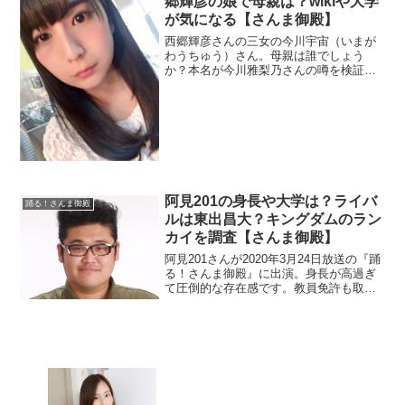
郷輝彦の娘で母親は？wikiや大学
が気になる【さんま御殿】
西郷輝彦さんの三女の今川宇宙（いまが
わうちゅう）さん。母親は誰でしょう
か？本名が今川雅梨乃さんの噂を検証し
ます。wikiもないので大学も調べます。
阿見201の身長や大学は？ライバ
踊る！さんま御殿
ルは東出昌大？キングダムのラン
カイを調査【さんま御殿】
阿見201さんが2020年3月24日放送の『踊
る！さんま御殿』に出演。身長が高過ぎ
て圧倒的な存在感です。教員免許も取得
した大学も調査。