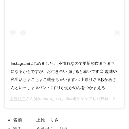
Instagramはじめました。 不慣れなので更新頻度まちまち
になるかもですが、お付き合い頂けると幸いです😌 趣味や
私生活ちょこちょこ載せちゃいます♪ #上原りさ #おかあさ
んといっしょ #パント#すりかえかめんをつかまえろ
上原りさ
さん(@uehara_risa_official)がシェアした投稿 –
2019年 7月月30日午後8時03分PDT
名前 上原 りさ
読み うえはら りさ