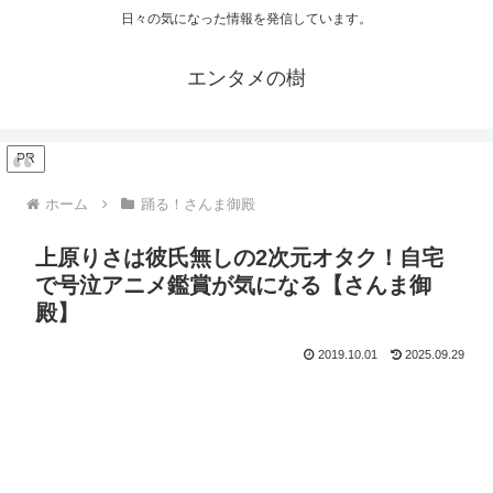
日々の気になった情報を発信しています。
エンタメの樹
PR
ホーム
踊る！さんま御殿
上原りさは彼氏無しの2次元オタク！自宅
で号泣アニメ鑑賞が気になる【さんま御
殿】
2019.10.01
2025.09.29