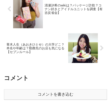
清瀬汐希のwikiは？パッケージ詐欺？コ
ナン好きとアイドルユニットを調査【有
吉反省会】
青木人生（あおきひとせ）の大学どこ？
本名や年齢は？勤務先のお店も気になる
【セブンルール】
コメント
コメントを書き込む