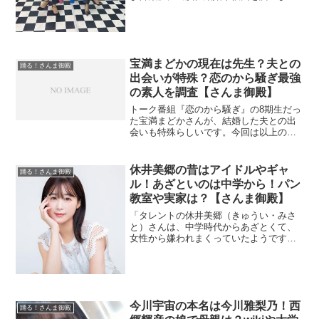
す。ネットでは大学も話題だったのでそ
の点も調査。
宝満まどかの現在は先生？夫との
踊る！さんま御殿
出会いが特殊？恋のから騒ぎ最強
の素人を調査【さんま御殿】
トーク番組『恋のから騒ぎ』の8期生だっ
た宝満まどかさんが、結婚した夫との出
会いも特殊らしいです。今回は以上の点
を見ていきます。
休井美郷の昔はアイドルやギャ
踊る！さんま御殿
ル！あざといのは中学から！パン
教室や実家は？【さんま御殿】
「タレントの休井美郷（きゅうい・みさ
と）さんは、中学時代からあざとくて、
女性から嫌われまくっていたようです。
昔はアイドルやギャルだったのでチェッ
ク。
今川宇宙の本名は今川雅梨乃！西
踊る！さんま御殿