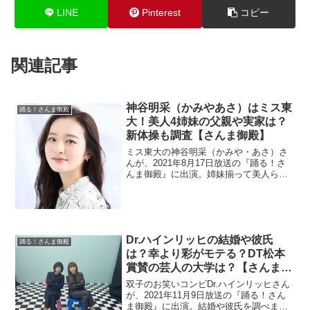
LINE
Pinterest
コピー
関連記事
神谷明采（かみやあさ）はミス東
踊る！さんま御殿
大！美人4姉妹の父親や実家は？
新体操も調査【さんま御殿】
ミス東大の神谷明采（かみや・あさ）さ
んが、2021年8月17日放送の『踊る！さ
んま御殿』に出演。姉妹揃って美人らし
いので画像を探します。父親や実家の事
も調査。
Dr.ハインリッヒの結婚や彼氏
踊る！さんま御殿
は？幸より彩がモテる？DT松本
賞賛の芸人の大学は？【さんま御
殿】
双子のお笑いコンビDr.ハインリッヒさん
が、2021年11月9日放送の『踊る！さん
ま御殿』に出演。結婚や彼氏を調べま