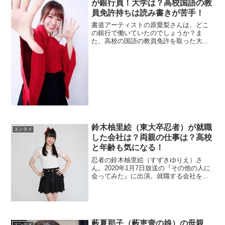
が銀行員！大学は？高校国語の教
員免許持ちは読み書きが苦手！
書道アーティストの原愛梨さんは、どこ
の銀行で働いていたのでしょうか？ま
た、高校の国語の教員免許を取った大学
を調べます。有名になった書道アートを
チェック。
鈴木柚里絵（東大卒忍者）が就職
エンタメ
した会社は？両親の仕事は？高校
と年齢も気になる！
忍者の鈴木柚里絵（すずきゆりえ）さ
ん。2020年1月7日放送の『その他の人に
会ってみた』に出演。就職する会社を調
べます。高校も両親の経歴も納得です
ね。
藪夏那子（藪恵壹の娘）の母親
エンタメ