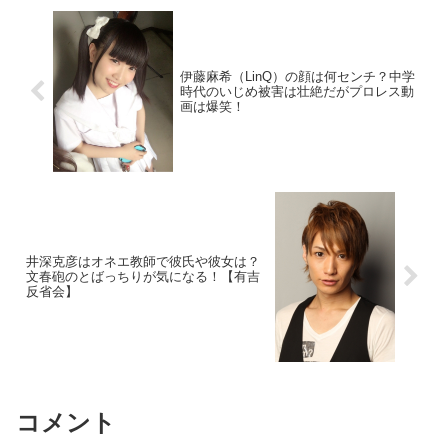
伊藤麻希（LinQ）の顔は何センチ？中学
時代のいじめ被害は壮絶だがプロレス動
画は爆笑！
井深克彦はオネエ教師で彼氏や彼女は？
文春砲のとばっちりが気になる！【有吉
反省会】
コメント