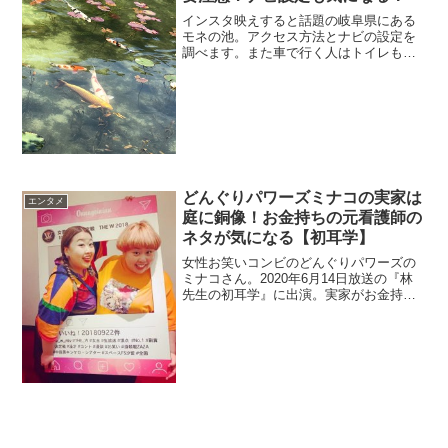
インスタ映えすると話題の岐阜県にある
モネの池。アクセス方法とナビの設定を
調べます。また車で行く人はトイレも心
配ですよね。さらに天気にも注意が必要
みたいですよ。今回は話題のスポット・
モネの池を調べます。
どんぐりパワーズミナコの実家は
エンタメ
庭に銅像！お金持ちの元看護師の
ネタが気になる【初耳学】
女性お笑いコンビのどんぐりパワーズの
ミナコさん。2020年6月14日放送の『林
先生の初耳学』に出演。実家がお金持ち
で父親の仕事を調査。金持ちエピソード
を探します。