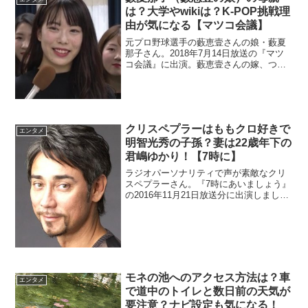
は？大学やwikiは？K-POP挑戦理
由が気になる【マツコ会議】
元プロ野球選手の藪恵壹さんの娘・藪夏
那子さん。2018年7月14日放送の『マツ
コ会議』に出演。藪恵壹さんの嫁、つま
り藪夏那子さんの母親を調査。また、大
学も調べます。
クリスペプラーはももクロ好きで
エンタメ
明智光秀の子孫？妻は22歳年下の
君嶋ゆかり！【7時に】
ラジオパーソナリティで声が素敵なクリ
スペプラーさん。『7時にあいましょう』
の2016年11月21日放送分に出演しまし
た。明智光秀の子孫を検証しました。も
もクロ好きとの噂と奥様の22歳年下の君
嶋ゆかりさんも調べます。
モネの池へのアクセス方法は？車
エンタメ
で道中のトイレと数日前の天気が
要注意？ナビ設定も気になる！