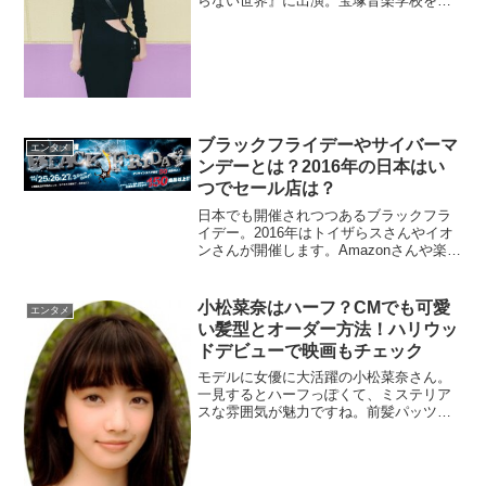
らない世界』に出演。宝塚音楽学校を次
席の実力ですがwikiもありません。そこ
で、本名や結婚を調べます。
ブラックフライデーやサイバーマ
エンタメ
ンデーとは？2016年の日本はい
つでセール店は？
日本でも開催されつつあるブラックフラ
イデー。2016年はトイザらスさんやイオ
ンさんが開催します。Amazonさんや楽天
さんにヤフーさんは開催するのでしょう
か？そもそもブラックフライデーって何
でしょう？ブラックマンデーと違うの？
小松菜奈はハーフ？CMでも可愛
エンタメ
などよく分かり...
い髪型とオーダー方法！ハリウッ
ドデビューで映画もチェック
モデルに女優に大活躍の小松菜奈さん。
一見するとハーフっぽくて、ミステリア
スな雰囲気が魅力ですね。前髪パッツン
の髪型が似合っていてかわいいですよ
ね。一気に飛躍の年になりそうな注目の
小松菜奈さんについて調べてみたいと思
います。