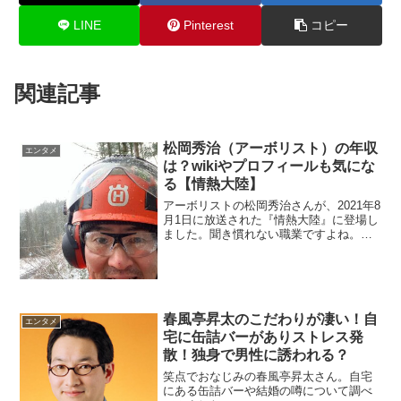
LINE
Pinterest
コピー
関連記事
松岡秀治（アーボリスト）の年収
エンタメ
は？wikiやプロフィールも気にな
る【情熱大陸】
アーボリストの松岡秀治さんが、2021年8
月1日に放送された『情熱大陸』に登場し
ました。聞き慣れない職業ですよね。年
収はいくらなのか調べます。
春風亭昇太のこだわりが凄い！自
エンタメ
宅に缶詰バーがありストレス発
散！独身で男性に誘われる？
笑点でおなじみの春風亭昇太さん。自宅
にある缶詰バーや結婚の噂について調べ