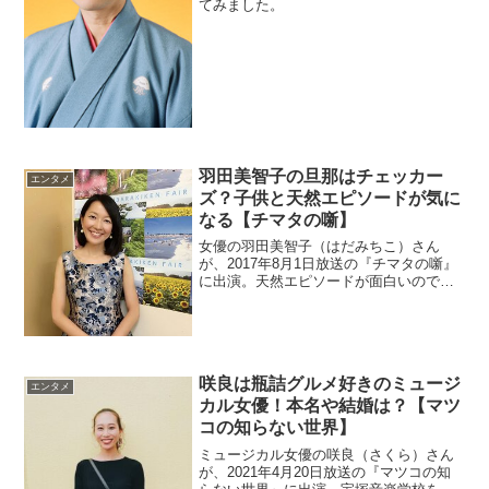
てみました。
羽田美智子の旦那はチェッカー
エンタメ
ズ？子供と天然エピソードが気に
なる【チマタの噺】
女優の羽田美智子（はだみちこ）さん
が、2017年8月1日放送の『チマタの噺』
に出演。天然エピソードが面白いので調
べます。また、結婚した旦那さんはどう
いった人なのでしょうか？さらに子供に
ついても調査。
咲良は瓶詰グルメ好きのミュージ
エンタメ
カル女優！本名や結婚は？【マツ
コの知らない世界】
ミュージカル女優の咲良（さくら）さん
が、2021年4月20日放送の『マツコの知