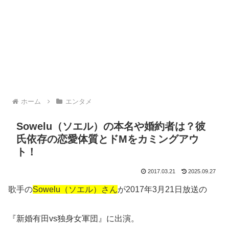
ホーム
エンタメ
Sowelu（ソエル）の本名や婚約者は？彼
氏依存の恋愛体質とドMをカミングアウ
ト！
2017.03.21
2025.09.27
歌手の
Sowelu（ソエル）さん
が2017年3月21日放送の
『新婚有田vs独身女軍団』に出演。