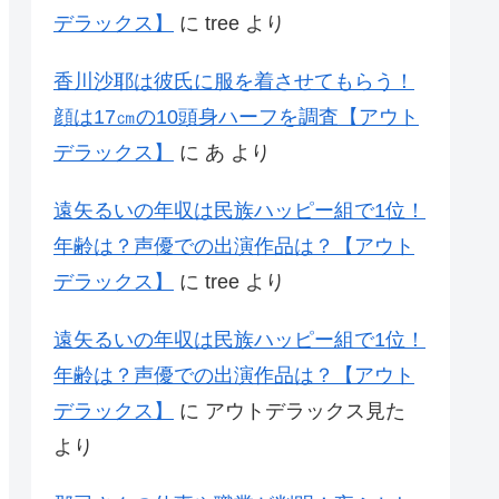
デラックス】
に
tree
より
香川沙耶は彼氏に服を着させてもらう！
顔は17㎝の10頭身ハーフを調査【アウト
デラックス】
に
あ
より
遠矢るいの年収は民族ハッピー組で1位！
年齢は？声優での出演作品は？【アウト
デラックス】
に
tree
より
遠矢るいの年収は民族ハッピー組で1位！
年齢は？声優での出演作品は？【アウト
デラックス】
に
アウトデラックス見た
より