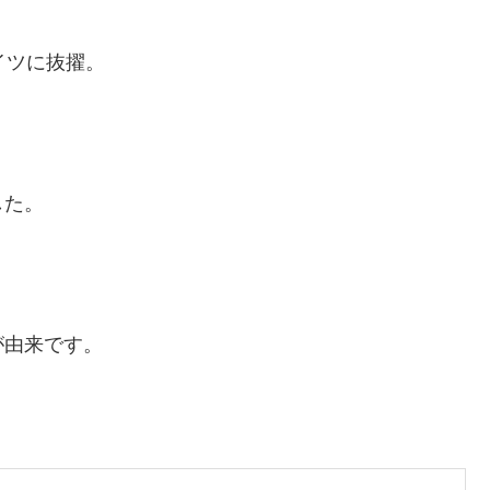
イツに抜擢。
した。
が由来です。