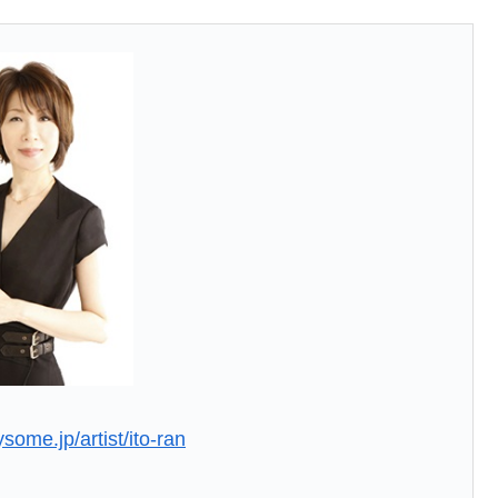
rysome.jp/artist/ito-ran