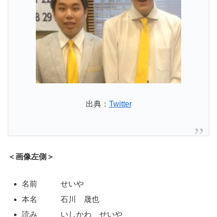
出典：
Twitter
＜画像左側＞
名前 せいや
本名 石川 晟也
読み いしかわ せいや