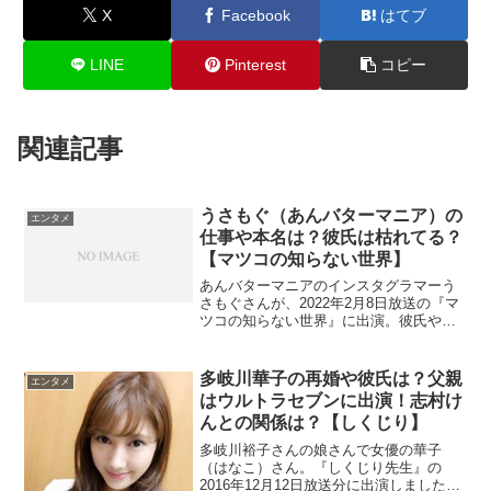
X
Facebook
はてブ
LINE
Pinterest
コピー
関連記事
うさもぐ（あんバターマニア）の
エンタメ
仕事や本名は？彼氏は枯れてる？
【マツコの知らない世界】
あんバターマニアのインスタグラマーう
さもぐさんが、2022年2月8日放送の『マ
ツコの知らない世界』に出演。彼氏や結
婚を調べます。また、仕事や本名も気に
なりますね。
多岐川華子の再婚や彼氏は？父親
エンタメ
はウルトラセブンに出演！志村け
んとの関係は？【しくじり】
多岐川裕子さんの娘さんで女優の華子
（はなこ）さん。『しくじり先生』の
2016年12月12日放送分に出演しました。