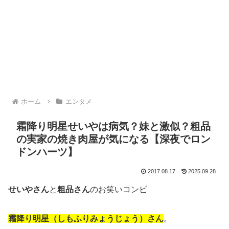
ホーム
エンタメ
霜降り明星せいやは病気？妹と激似？粗品
の実家の焼き肉屋が気になる【深夜でロン
ドンハーツ】
2017.08.17
2025.09.28
せいやさん
と
粗品さん
のお笑いコンビ
霜降り明星（しもふりみょうじょう）さん
。