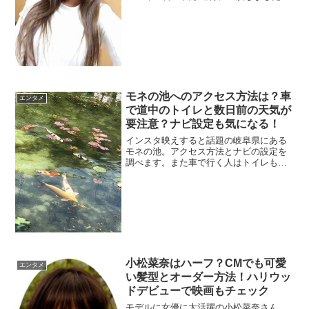
改名して華子さんになったそうですね。
離婚されていますが再婚予定や彼氏が気
になりますね。志村けんさんとの関係や
父親を調査。
モネの池へのアクセス方法は？車
エンタメ
で道中のトイレと数日前の天気が
要注意？ナビ設定も気になる！
インスタ映えすると話題の岐阜県にある
モネの池。アクセス方法とナビの設定を
調べます。また車で行く人はトイレも心
配ですよね。さらに天気にも注意が必要
みたいですよ。今回は話題のスポット・
モネの池を調べます。
小松菜奈はハーフ？CMでも可愛
エンタメ
い髪型とオーダー方法！ハリウッ
ドデビューで映画もチェック
モデルに女優に大活躍の小松菜奈さん。