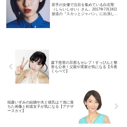
若手の女優で注目を集めている白石聖
（しらいしせい）さん。2017年7月24日
放送の『スカッとジャパン』に出演しま
す。まだwikiはありません。そこでプロフ
ィールを調べます。高校や大学も気にな
りますよね。また彼氏の噂はあるのでし
ょうか？
森下悠里の旦那もセレブ！すっぴんと整
形も公表！父親や実家が気になる【今夜
くらべて】
稲森いずみの結婚や夫と彼氏は？池に落
ちた画像と剣道女子が気になる【アナザ
ースカイ】