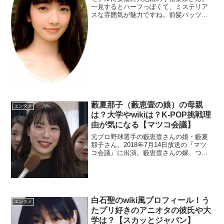
一見するとハーフっぽくて、ミステリア
スな雰囲気が魅力ですね。前髪パッツン
の髪型が似合っていてかわいいですよ
ね。一気に飛躍の年になりそうな注目の
小松菜奈さんについて調べてみたいと思
います。
藪夏那子（藪恵壹の娘）の母親
エンタメ
は？大学やwikiは？K-POP挑戦理
由が気になる【マツコ会議】
元プロ野球選手の藪恵壹さんの娘・藪夏
那子さん。2018年7月14日放送の『マツ
コ会議』に出演。藪恵壹さんの嫁、つま
り藪夏那子さんの母親を調査。また、大
学も調べます。
白石聖のwiki風プロフィール！う
エンタメ
たプリ好きのアニオタの彼氏や大
学は？【スカッとジャパン】