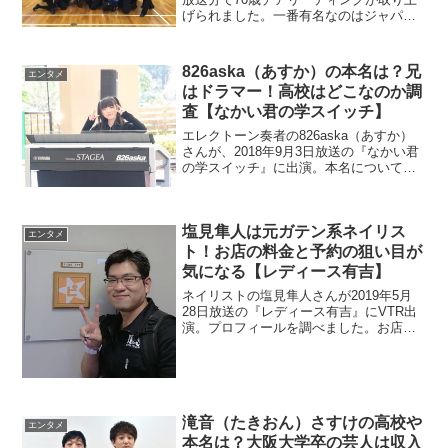
げられました。一番有名なのはジャパン
ポンポンさんです。最高年齢は会長の滝
野文恵さん84歳です。踊れるのか動画で
チャックします。また練習場所も探して
826aska（あすか）の本名は？兄
エンタメ
ます。
はドラマー！高校はどこなのか調
査【なかい君の学スイッチ】
エレクトーン奏者の826aska（あすか）
さんが、2018年9月3日放送の『なかい君
の学スイッチ』に出演。本名について調
べます。今現在、現役の高校生らしいの
で高校はどこなのでしょうか？また、ラ
イブで共演する兄も調査。
塩見隼人は元ガテン系ネイリス
エンタメ
ト！お店の料金と予約の狙い目が
気になる【レディース有吉】
ネイリストの塩見隼人さんが2019年5月
28日放送の『レディース有吉』にVTR出
演。プロフィールを調べました。お店を
予約する時の狙い目はあるのでしょう
か？
滝音（たきおん）さすけの高校や
エンタメ
本名は？大阪大学卒の芸人は収入