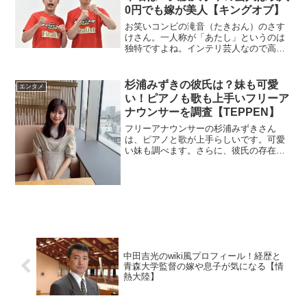
0円でも嫁が美人【キングオブ】
お笑いコンビの滝音（たきおん）のさす
けさん。一人称が「あたし」というのは
独特ですよね。インテリ芸人なので高校
と本名を調べます。結婚した妻は美人を
画像で確認。
杉浦みずきの彼氏は？妹も可愛
エンタメ
い！ピアノも歌も上手いフリーア
ナウンサーを調査【TEPPEN】
フリーアナウンサーの杉浦みずきさん
は、ピアノと歌が上手らしいです。可愛
い妹も調べます。さらに、彼氏の存在も
気になりますよね。今回はその点を調べ
ます。
中田吉光のwiki風プロフィール！経歴と
青森大学監督の嫁や息子が気になる【情
熱大陸】