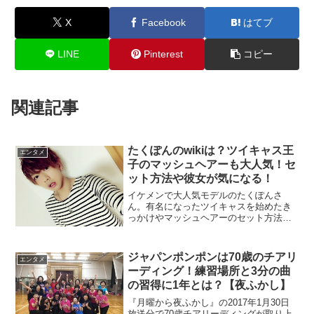
X
Facebook
はてブ
LINE
Pinterest
コピー
関連記事
たくぽんのwikiは？ツイキャス王
エンタメ
子のマッシュヘアーも大人気！セ
ット方法や彼女が気になる！
イケメンで大人気モデルのたくぽんさ
ん。有名になったツイキャスを始めたき
っかけやマッシュヘアーのセット方法な
どを調べてみました。
ジャパンポンポンは70歳のチアリ
エンタメ
ーディング！練習場所と3分の曲
の習得に1年とは？【夜ふかし】
『月曜から夜ふかし』の2017年1月30日
放送分で70歳チアリーディングが取り上