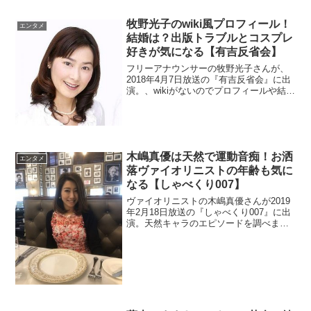
牧野光子のwiki風プロフィール！
エンタメ
結婚は？出版トラブルとコスプレ
好きが気になる【有吉反省会】
フリーアナウンサーの牧野光子さんが、
2018年4月7日放送の『有吉反省会』に出
演。、wikiがないのでプロフィールや結婚
が気になりますね。温泉本で出版トラブ
ルに巻き込まれているので、その点も調
べます。
木嶋真優は天然で運動音痴！お洒
エンタメ
落ヴァイオリニストの年齢も気に
なる【しゃべくり007】
ヴァイオリニストの木嶋真優さんが2019
年2月18日放送の『しゃべくり007』に出
演。天然キャラのエピソードを調べま
す。私服がオシャレで年齢を感じさせな
い素敵な女性を調査。