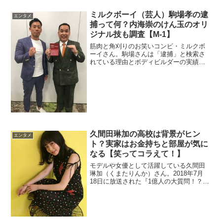
ミルクボーイ（芸人）駒場孝の逮
エンタメ
捕って何？内海崇のけん玉のオリ
ジナル技も調査【M-1】
筋肉と角刈りのお笑いコンビ・ミルクボ
ーイさん。駒場さんは「逮捕」と検索さ
れている理由とボディビルダーの実績も
調べます。内海さんのけん玉は上手過ぎ
でした。
久間田琳加の高校は背景がヒン
エンタメ
ト？実家はお金持ちと部屋が気に
なる【笑ってコラえて！】
モデルや女優として活躍している久間田
琳加（くまたりんか）さん。2018年7月
18日に放送された『1億人の大質問！？笑
ってコラえて！』に出演。高校が玉川学
園との情報があったので検証しました。
また、実家はお金持ちの噂を部屋ととも
に調べました。