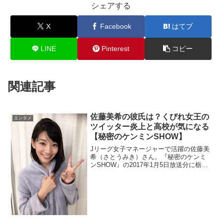
シェアする
X
Facebook
はてブ
LINE
Pinterest
コピー
関連記事
佐藤美希の彼氏は？くびれ女王の
エンタメ
ツイッター炎上と高校が気になる
【秘密のケンミンSHOW】
Jリーグ女子マネージャーで活躍の佐藤美
希（さとうみき）さん。『秘密のケンミ
ンSHOW』の2017年1月5日放送分に栃木
県民代表で出演。くびれ女王と命名され
た水着画像がスゴイそうです。彼氏が気
になりますね。以前、ツイッターが炎上
しているので高校も調査。