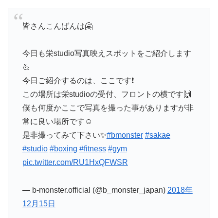
皆さんこんばんは🤗
今日も栄studio写真映えスポットをご紹介します
💪
今日ご紹介するのは、ここです❗️
この場所は栄studioの受付、フロントの横です🙌
僕も何度かここで写真を撮った事がありますが非
常に良い場所です☺️
是非撮ってみて下さい✨
#bmonster
#sakae
#studio
#boxing
#fitness
#gym
pic.twitter.com/RU1HxQFWSR
— b-monster.official (@b_monster_japan)
2018年
12月15日