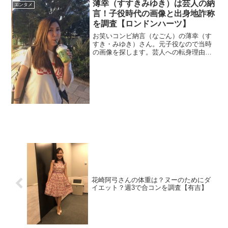
薄幸（すすきみゆき）は芸人の納
エンタメ
言！子役時代の画像と出身地詐称
を調査【ロンドンハーツ】
お笑いコンビ納言（なごん）の薄幸（す
すき・みゆき）さん。元子役なので当時
の画像を探します。芸人への転身理由が
面白いとか。出身地を偽っているのでそ
の理由も調べます。
花崎阿弓さんの体重は？ヌーのためにダ
イエット？週3で合コンを調査【有吉】