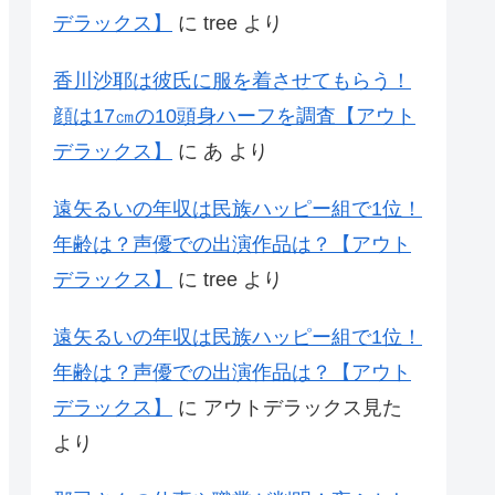
デラックス】
に
tree
より
香川沙耶は彼氏に服を着させてもらう！
顔は17㎝の10頭身ハーフを調査【アウト
デラックス】
に
あ
より
遠矢るいの年収は民族ハッピー組で1位！
年齢は？声優での出演作品は？【アウト
デラックス】
に
tree
より
遠矢るいの年収は民族ハッピー組で1位！
年齢は？声優での出演作品は？【アウト
デラックス】
に
アウトデラックス見た
より