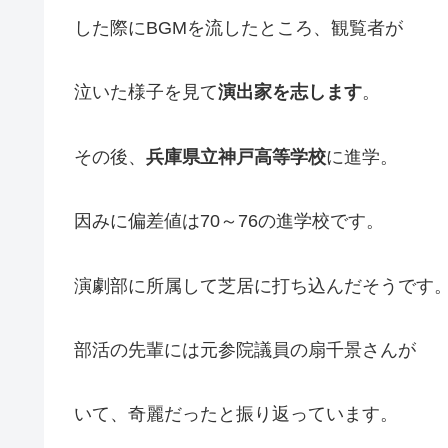
した際にBGMを流したところ、観覧者が
泣いた様子を見て
演出家を志します
。
その後、
兵庫県立神戸高等学校
に進学。
因みに偏差値は70～76の進学校です。
演劇部に所属して芝居に打ち込んだそうです
部活の先輩には元参院議員の扇千景さんが
いて、奇麗だったと振り返っています。