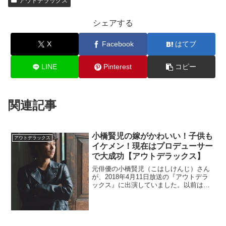
アウトデラックス
シェアする
X
Facebook
はてブ
LINE
Pinterest
コピー
関連記事
小橋賢児の嫁がかわいい！子供も
アウトデラックス
イケメン！現在はプロデューサー
で大成功【アウトデラックス】
元俳優の小橋賢児（こはしけんじ）さん
が、2018年4月11日放送の『アウトデラ
ックス』に出演していました。以前は大
人気で朝ドラにも出演していましたが、
現在はテレビで見かけません。現在は何
をしているのでしょうか？また、結婚し
たという嫁と子供も調べます。