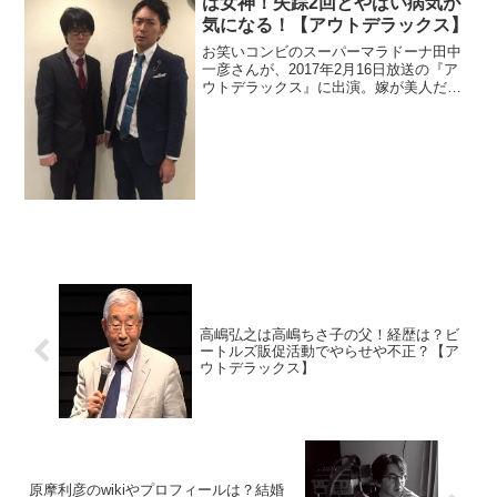
は女神！失踪2回とやばい病気が
気になる！【アウトデラックス】
お笑いコンビのスーパーマラドーナ田中
一彦さんが、2017年2月16日放送の『ア
ウトデラックス』に出演。嫁が美人だそ
うです。やばいエピソードが多くクズと
批判されています。また逃げ癖があって
失踪しています。病気なのか調査。
高嶋弘之は高嶋ちさ子の父！経歴は？ビ
ートルズ販促活動でやらせや不正？【ア
ウトデラックス】
原摩利彦のwikiやプロフィールは？結婚