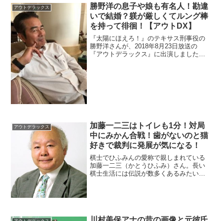
勝野洋の息子や娘も有名人！勘違
アウトデラックス
いで結婚？躾が厳しくてルング棒
を持って徘徊！【アウトDX】
『太陽にほえろ！』のテキサス刑事役の
勝野洋さんが、2018年8月23日放送の
『アウトデラックス』に出演しました。
娘を心配してクラブを徘徊していたと
か。その娘さんが気になりますよね。ま
た、息子さんも元俳優というので画像を
探します。
加藤一二三はトイレも1分！対局
アウトデラックス
中にみかん合戦！歯がないのと猫
好きで裁判に発展が気になる！
棋士でひふみんの愛称で親しまれている
加藤一二三（かとうひふみ）さん。長い
棋士生活には伝説が数多くあるみたいで
す。1分将棋の神様はトイレも1分だと言
い、対局中にみかん合戦が勃発したと
か。また何故、歯がないのでしょうか？
訴訟トラブルも調査。
川村美保アナの昔の画像と元彼氏