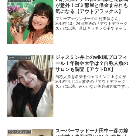
アウトデラックス
が意外！ゴミ部屋と借金まみれも
気になる【アウトデラックス】
フリーアナウンサーの川村美保さん。
2019年10月24日放送の『アウトデラック
ス』に出演。昔はキラキラ女子でギャル
風のプリクラを公開。元彼氏たちの職業
も多彩でした。
ジャスミン井上のwiki風プロフィ
アウトデラックス
ール！年齢や大学は？自称人魚の
サロンも調査【アウトDX】
自称人魚を名乗るジャスミン井上さんが
2019年4月11日放送の『アウトデラック
ス』に出演。wikiがない美容研究家ですが
何歳なのでしょうか？サロンも調べまし
た。
スーパーマラドーナ田中一彦の嫁
アウトデラックス