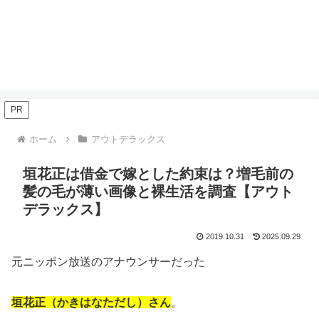
PR
ホーム
アウトデラックス
垣花正は借金で嫁とした約束は？増毛前の
髪の毛が薄い画像と裸生活を調査【アウト
デラックス】
2019.10.31
2025.09.29
元ニッポン放送のアナウンサーだった
垣花正（かきはなただし）さん
。