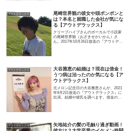
を調べます。また、彼女の情報が気にな
りますよね。過去にはTwitterから追放さ
れたみたいです。
尾崎世界観の彼女や頭ポンポンと
アウトデラックス
は？本名と就職した会社が気にな
る【アウトデラックス】
クリープハイプさんのボーカルで小説家
の尾崎世界観（おざきせかいかん）さ
ん。2017年10月26日放送の『アウトデラ
ックス』に出演。彼女の噂がある頭ポン
ポン画像を検証していきたいと思いま
す。本名と就職した会社を調査。
大谷雅恵の結婚は？現在は借金！
アウトデラックス
うつ病は治ったのか気になる【ア
ウトデラックス】
元メロン記念日の大谷雅恵さんが、2021
年9月2日放送の『アウトデラックス』に
出演。結婚や彼氏を調べます。借金の金
額とうつ病は現在どうなったのか調査。
矢地祐介の髪の毛触り過ぎ動画！
アウトデラックス
彼女は？大学卒業のイケメン格闘