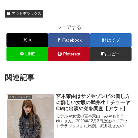
アウトデラックス
シェアする
X
Facebook
はてブ
LINE
Pinterest
コピー
関連記事
宮本茉由はサメやゾンビの倒し方
アウトデラックス
に詳しい女版の武井壮！チョーヤ
CMに出演や弟を調査【アウト】
モデルや女優の宮本茉由（みやもとま
ゆ）さん。2020年12月3日放送の『アウ
トデラックス』に出演。武井壮さんの崇
拝者だとか。彼氏も似ているのか調査。