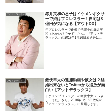
赤井英和の息子はイケメンボクサ
アウトデラックス
ーで娘はプロレスラー！自宅は8
億円が気になる【アウトDX】
元プロレスラーで俳優で活躍中の赤井英
和（あかいひでかず）さん。『アウトデ
ラックス』の2017年1月26日放送分に出
演しました。成城にある自宅からは富士
山が見えるそうです。また子供たちは美
男美女揃いです。長男はボクサーでそし
てプロレスラーの娘もいているとか。
飯伏幸太の逮捕動画や彼女は？結
アウトデラックス
婚出来ないとTwitterから追放が面
白い【アウトデラックス】
イケメンプロレスターの飯伏幸太（いぶ
しこうた）さん。2018年1月18日放送の
『アウトデラックス』に登場します。ネ
ットでは逮捕で検索されているので詳細