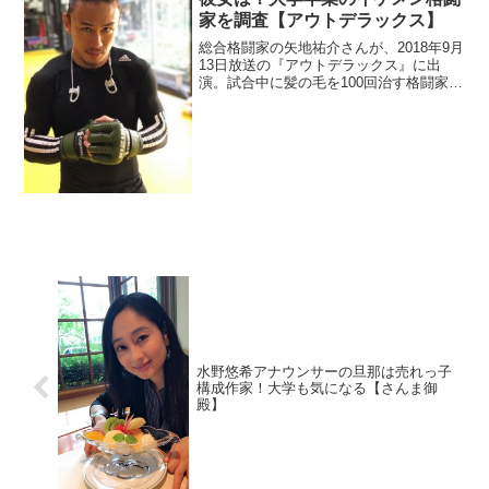
家を調査【アウトデラックス】
総合格闘家の矢地祐介さんが、2018年9月
13日放送の『アウトデラックス』に出
演。試合中に髪の毛を100回治す格闘家と
しての出演でした。SNSでも髪切れと言
われているので、動画でチェックしま
す。彼女も調べます。
水野悠希アナウンサーの旦那は売れっ子
構成作家！大学も気になる【さんま御
殿】