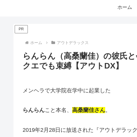
ホーム
PR
ホーム
アウトデラックス
らんらん（高桑蘭佳）の彼氏と
クエでも束縛【アウトDX】
メンヘラで大学院在学中に起業した
らんらん
こと本名、
高桑蘭佳さん
。
2019年2月28日に放送された『アウトデラ