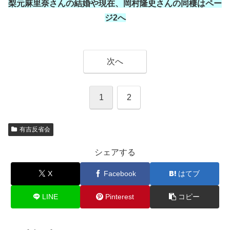
梨元麻里奈さんの結婚や現在、岡村隆史さんの同棲はペー
ジ2へ
次へ
1
2
有吉反省会
シェアする
X
Facebook
はてブ
LINE
Pinterest
コピー