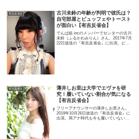
古川未鈴の年齢が判明で彼氏は？
有吉反省会
自宅部屋とビュッフェやトースト
が面白い【有吉反省会】
でんぱ組.incのメンバーでセンターの古川
未鈴（ふるかわみりん）さん。2017年7月
22日放送の『有吉反省会』に出演。ビュ
ッフェの盛り付けが面白いそうです。ま
た、ゲームマニアの自宅部屋が凄いらし
いですよ。アイドルなので彼氏の情報も
調べます。
薄井しお里は大学でエヴァを研
有吉反省会
究！履いていない割合が気になる
【有吉反省会】
フリーアナウンサーの薄井しお里さん。
2019年10月26日放送の『有吉反省会』に
出演。局アナ時代も今も履いていない。
履かない理由が理解できませんでした。