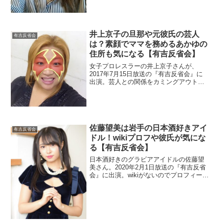
井上京子の旦那や元彼氏の芸人
有吉反省会
は？素顔でママを務めるあかゆの
住所も気になる【有吉反省会】
女子プロレスラーの井上京子さんが、
2017年7月15日放送の『有吉反省会』に
出演。芸人との関係をカミングアウトし
て話題ですね。一体誰なのか調べます。
またママをしているというお店の住所を
調べます。私生活では子供と旦那がいる
のでチェック。
佐藤望美は岩手の日本酒好きアイ
有吉反省会
ドル！wikiプロフや彼氏が気にな
る【有吉反省会】
日本酒好きのグラビアアイドルの佐藤望
美さん。2020年2月1日放送の『有吉反省
会』に出演。wikiがないのでプロフィール
とアイドルということで彼氏も調べま
す。