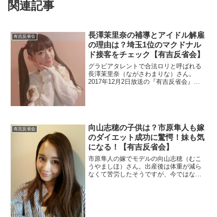
関連記事
長澤茉里奈の補導とアイドル解雇
有吉反省会
の理由は？埼玉1位のマクドナル
ド接客をチェック【有吉反省会】
グラビアタレントで合法ロリと呼ばれる
長澤茉里奈（ながさわまりな）さん。
2017年12月2日放送の『有吉反省会』に
出演。童顔過ぎて年齢不詳ですが、元ア
イドルで解雇された事があるので理由を
調べます。また、補導されたという情報
も調べました。
向山志穂の子供は？市原隼人も嫁
有吉反省会
のダイエット成功に驚愕！妹も気
になる！【有吉反省会】
市原隼人の嫁でモデルの向山志穂（むこ
うやましほ）さん。出産後は体重が減ら
なくて苦労したそうですが、今ではなん
と18kgのダイエットに成功。その方法と
妹をチェック。