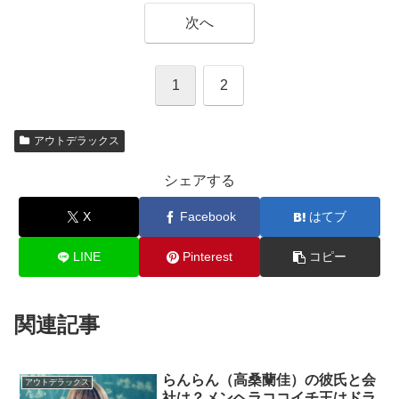
次へ
1
2
アウトデラックス
シェアする
X
Facebook
はてブ
LINE
Pinterest
コピー
関連記事
らんらん（高桑蘭佳）の彼氏と会
アウトデラックス
社は？メンヘラココイチ王はドラ