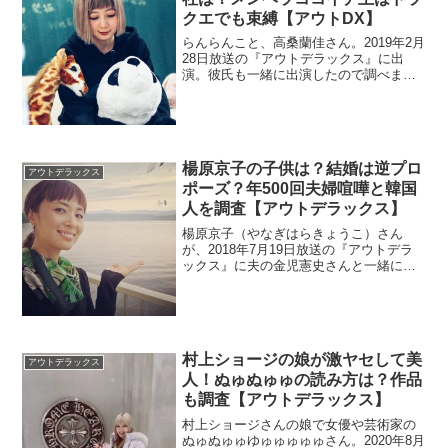
クエでも束縛【アウトDX】
らんらんこと、高桑蘭佳さん。2019年2月
28日放送の『アウトデラックス』に出
演。彼氏も一緒に出演したので調べま
す。会社が炎上したらしいですよ。その
点を調査。
楊原京子の子供は？結婚は逆プロ
アウトデラックス
ポーズ？年500回夫婦喧嘩と韓国
人を調査【アウトデラックス】
楊原京子（やなぎはらきょうこ）さん
が、2018年7月19日放送の『アウトデラ
ックス』に夫の金児憲史さんと一緒に出
演しました。子供と韓国人で検索されて
いる理由を調べます。
村上ショージの娘が激ヤセして美
アウトデラックス
人！ぬゅぬゅゅの読み方は？作品
も調査【アウトデラックス】
村上ショージさんの娘で女優や芸術家の
ぬゅぬゅゅゆゅゅゅゅゅさん。2020年8月