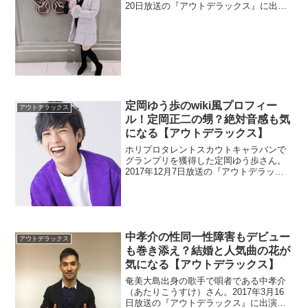
20日放送の『アウトデラックス』に出
演。痩せて美人になったので旧芸名のバ
ターぬりえ時代と比較。
定岡ゆう歩のwiki風プロフィー
アウトデラックス
ル！定岡正二の甥？絶対音感も気
になる【アウトデラックス】
ホリプロタレントスカウトキャラバンで
グランプリを獲得した定岡ゆう歩さん。
2017年12月7日放送の『アウトデラック
ス』に出演します。wikiがないのでプロフ
ィールを調べます。ネット噂のジャイア
ンツで活躍した定岡正二さんの甥を調
査。
中孝介の性同一性障害もデビュー
アウトデラックス
も巻き添え？結婚と人気曲の花が
気になる【アウトデラックス】
奄美大島出身の歌手で唄者である中孝介
（あたりこうすけ）さん。2017年3月16
日放送の『アウトデラックス』に出演。