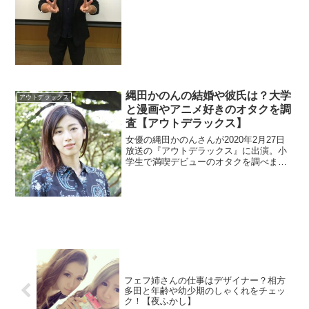
イケメンですが結婚が気になりますね。
一部では性同一性障害をカミングアウト
したとの噂です。ゲイ疑惑もありました
ので噂の真相に迫ります。
縄田かのんの結婚や彼氏は？大学
アウトデラックス
と漫画やアニメ好きのオタクを調
査【アウトデラックス】
女優の縄田かのんさんが2020年2月27日
放送の『アウトデラックス』に出演。小
学生で満喫デビューのオタクを調べま
す。また、英語が堪能なので大学と結婚
も調査。
フェフ姉さんの仕事はデザイナー？相方
多田と年齢や幼少期のしゃくれをチェッ
ク！【夜ふかし】