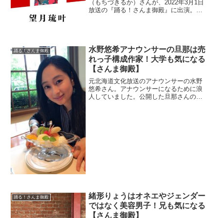
（もちづきるか）さんが、2022年3月1日
放送の『踊る！さんま御殿』に出演。本
名なのか調べます。また、サイズもチェ
ック。
水野悠希アナウンサーの旦那は売
踊る！さんま御殿
れっ子構成作家！大学も気になる
【さんま御殿】
元北海道文化放送のアナウンサーの水野
悠希さん。アナウンサーになるために浪
人していました。公開した旦那さんの画
像をチェック。
緒形りょうはオネエやジェンダー
踊る！さんま御殿
ではなく美容男子！兄も気になる
【さんま御殿】