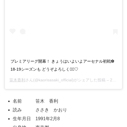
プレミアリーグ開幕！ きょうはいよいよアーセナル初戦⚽️
18-19シーズンも どうぞよろしく🙇‍♂️♡
笹木香利
さん(@kaorisasaki_official)がシェアした投稿 –
2018年 8月月12日午前7時36分PDT
名前 笹木 香利
読み ささき かおり
生年月日 1991年2月8