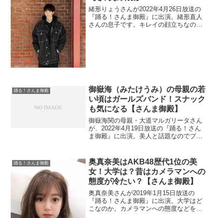
緒形りょうさんが2022年4月26日放送の
『踊る！さんま御殿』に出演。緒形直人
さんの息子です。キレイの顔立ちなので
ネットではオネエやジェンダーとの声が
あったので調査。
御嶽海（みたけうみ）の母親の若
踊る！さんま御殿
い頃はガールズバンド！スナック
も気になる【さんま御殿】
御嶽海関の母親・大道マルガリータさん
が、2022年4月19日放送の『踊る！さん
ま御殿』に出演。美人と話題なのでプロ
フィールを調べます。若い頃はガールズ
バンドで活動していたので調査。
奥真奈美はAKB48歴代1位の美
踊る！さんま御殿
女！大学は？昔はカメラマンへの
態度が冷たい？【さんま御殿】
奥真奈美さんが2019年1月15日放送の
『踊る！さんま御殿』に出演。大学はど
こなのか。カメラマンへの態度などを調
査。