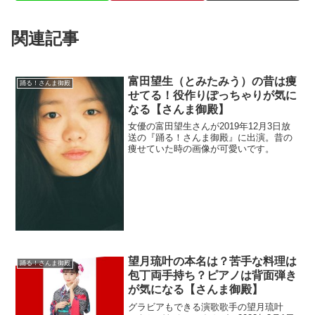
関連記事
富田望生（とみたみう）の昔は痩
踊る！さんま御殿
せてる！役作りぽっちゃりが気に
なる【さんま御殿】
女優の富田望生さんが2019年12月3日放
送の『踊る！さんま御殿』に出演。昔の
痩せていた時の画像が可愛いです。
望月琉叶の本名は？苦手な料理は
踊る！さんま御殿
包丁両手持ち？ピアノは背面弾き
が気になる【さんま御殿】
グラビアもできる演歌歌手の望月琉叶