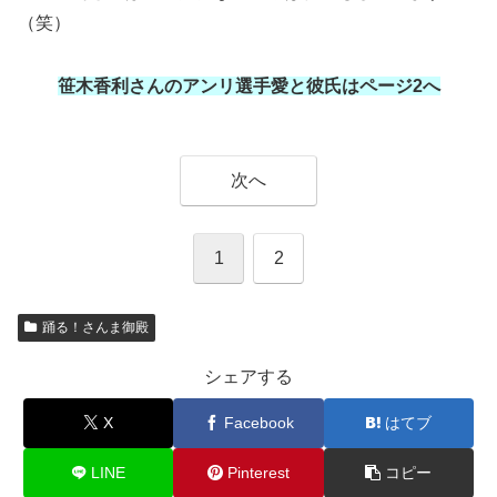
（笑）
笹木香利さんのアンリ選手愛と彼氏はページ2へ
次へ
1
2
踊る！さんま御殿
シェアする
X
Facebook
はてブ
LINE
Pinterest
コピー