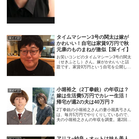
タイムマシーン3号の関太は嫁が
深イイ話
かわいい！自宅は家賃9万円で秋
元康のものまねが激似【深イイ】
お笑いコンビのタイムマシーン3号の関太
（せきふとし）さん。嫁がかわいいと話
題です。家賃9万円という自宅を公開した
ので調べます。
小堀裕之（2丁拳銃）の年収は？
深イイ話
嫁は生活費5万円でカレー生活！
帰宅が週2の夫は40万円？
2丁拳銃の小堀裕之さんの妻小堀真弓さん
は、毎月5万円でやりくりしているので、
夫の小堀裕之さんの年収を調査。週2回し
か帰らない夫は、40万円で売られたを調
査。
アリス=紗良・オットは妹も美人