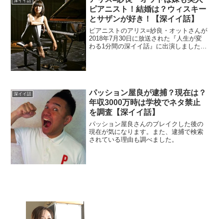
深イイ話
ピアニスト！結婚は？ウィスキー
とサザンが好き！【深イイ話】
ピアニストのアリス=紗良・オットさんが
2018年7月30日に放送された『人生が変
わる1分間の深イイ話』に出演しました。
妹もピアニストでしかも美人らしいで
す。結婚されているのかもチェック。
パッション屋良が逮捕？現在は？
深イイ話
年収3000万時は学校でネタ禁止
を調査【深イイ話】
パッション屋良さんのブレイクした後の
現在が気になります。また、逮捕で検索
されている理由も調べました。