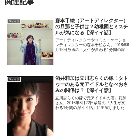
関連記事
森本千絵（アートディレクター）
深イイ話
の旦那と子供は？幼稚園とミスチ
ルが気になる【深イイ話】
アートディレクターやコミュニケーショ
ンディレクターの森本千絵さん。2018年6
月18日放送の『人生が変わる1分間の深イ
イ話』に出演しました。ミスチルさんや
ユーミンさんなどのジャケットも手掛け
るだけでなく、幼稚園もプロデュースし
ているとか。さらに、旦那と子供も調べ
ます。
酒井莉加は立川志らくの嫁！タト
深イイ話
ゥーのある元アイドルとなべおさ
みの関係は？【深イイ話】
立川志らくの嫁で元アイドルの酒井莉加
さん。2016年8月22日放送の『人生が変
わる1分間の深イイ話』に出演しました。
年の差18歳の夫婦だそうです。元アイド
ルだけあってかわいいですね。でも実は
タトゥーを入れる一面もあります。さら
に、なべおさみさんとの関係を調査。