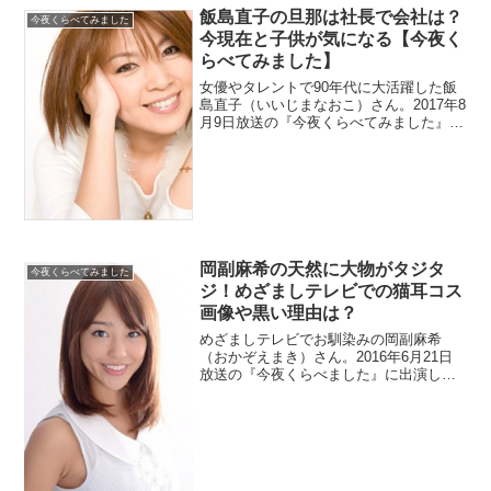
飯島直子の旦那は社長で会社は？
今夜くらべてみました
今現在と子供が気になる【今夜く
らべてみました】
女優やタレントで90年代に大活躍した飯
島直子（いいじまなおこ）さん。2017年8
月9日放送の『今夜くらべてみました』に
出演します。今現在はどうされているの
でしょうか？また、結婚した旦那さんが
気になりますね。子供はいているのでし
ょうか？
岡副麻希の天然に大物がタジタ
今夜くらべてみました
ジ！めざましテレビでの猫耳コス
画像や黒い理由は？
めざましテレビでお馴染みの岡副麻希
（おかぞえまき）さん。2016年6月21日
放送の『今夜くらべました』に出演しま
した。天然キャラなので大物芸能人もタ
ジタジみたいですね。肌が黒くて驚きま
したが理由が気になりますね。ネコ耳コ
スチュームで桜の中継も調査。