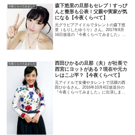
森下悠里の旦那もセレブ！すっぴ
今夜くらべてみました
んと整形も公表！父親や実家が気
になる【今夜くらべて】
元グラビアアイドルでタレントの森下悠
里（もりしたゆうり）さん。2017年8月
16日放送の『今夜くらべてみました』に
出演します。父親のお陰で元々セレブ生
活でしたが、結婚した旦那もセレブだと
か。整形のカミングアウトやすっぴんの
公開などで話題です。
西田ひかるの旦那（夫）が社長で
今夜くらべてみました
西宮にヨットがある？現在や元カ
レはこぶ平？【今夜くらべて】
元アイドルで女優やタレントで活躍の西
田ひかるさん。2016年10月4日放送分の
『今夜くらべてみました』に出演しまし
た。結婚したそうで社長という旦那さん
と現在は西宮市在住だそうです。元カレ
がこぶ平（林家正蔵）さんとの噂を調
査。