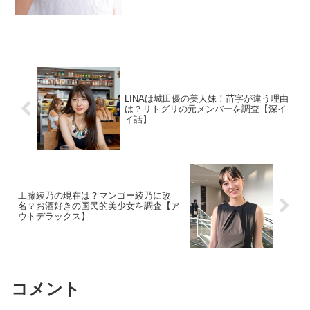
LINAは城田優の美人妹！苗字が違う理由
は？リトグリの元メンバーを調査【深イ
イ話】
工藤綾乃の現在は？マンゴー綾乃に改
名？お酒好きの国民的美少女を調査【ア
ウトデラックス】
コメント