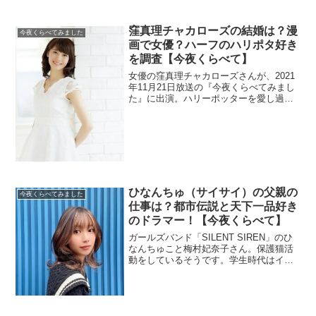
窪真理チャカローズの結婚は？漫
今夜くらべてみました
画で女優？ハーフのハリポタ好き
を調査【今夜くらべて】
女優の窪真理チャカローズさんが、2021
年11月21日放送の『今夜くらべてみまし
た』に出演。ハリーポッターを愛し過ぎ
る美人の結婚を調べます。
ひなんちゅ（サイサイ）の父親の
今夜くらべてみました
仕事は？都市伝説と天下一品好き
のドラマー！【今夜くらべて】
ガールズバンド「SILENT SIREN」のひ
なんちゅこと梅村妃奈子さん。保護猫活
動をしているそうです。学生時代はイン
ドネシアで暮らしていたので、父親の仕
事が気になりますね。