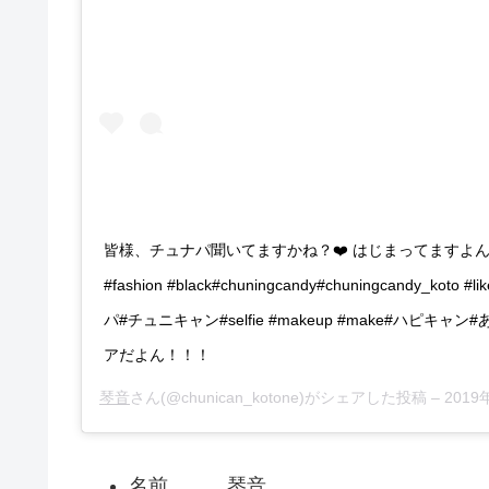
皆様、チュナパ聞いてますかね？❤️ はじまってますよん🥺🔥 * 
#fashion #black#chuningcandy#chuningcandy_koto
パ#チュニキャン#selfie #makeup #make#ハピキ
アだよん！！！
琴音
さん(@chunican_kotone)がシェアした投稿 –
2019年
名前 琴音