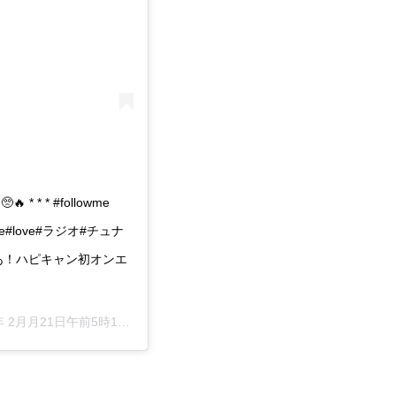
* * #followme
 #like#love#ラジオ#チュナ
ャン#あ！ハピキャン初オンエ
 2月月21日午前5時13分PST