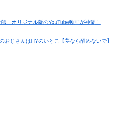
。
！オリジナル版のYouTube動画が神業！
川のおじさんはHYのいとこ【夢なら醒めないで】