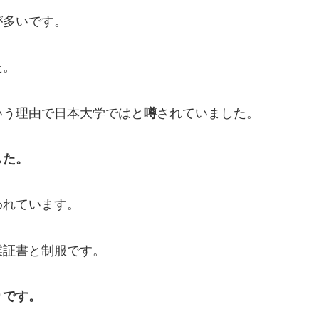
が多いです。
た。
いう理由で日本大学ではと
噂
されていました。
した。
われています。
業証書と制服です。
りです。