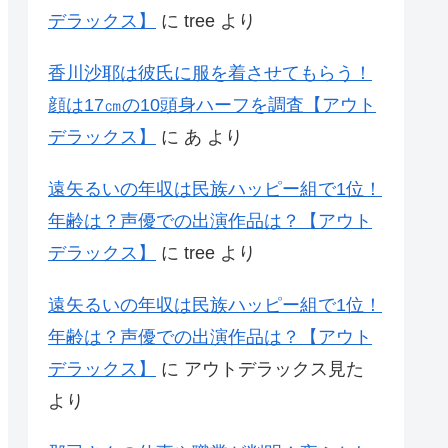
デラックス】
に
tree
より
香川沙耶は彼氏に服を着させてもらう！
顔は17㎝の10頭身ハーフを調査【アウト
デラックス】
に
あ
より
遠矢るいの年収は民族ハッピー組で1位！
年齢は？声優での出演作品は？【アウト
デラックス】
に
tree
より
遠矢るいの年収は民族ハッピー組で1位！
年齢は？声優での出演作品は？【アウト
デラックス】
に
アウトデラックス見た
より