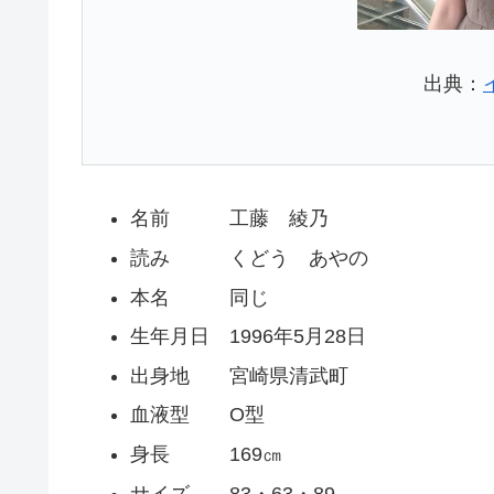
出典：
名前 工藤 綾乃
読み くどう あやの
本名 同じ
生年月日 1996年5月28日
出身地 宮崎県清武町
血液型 O型
身長 169㎝
サイズ 83・63・89