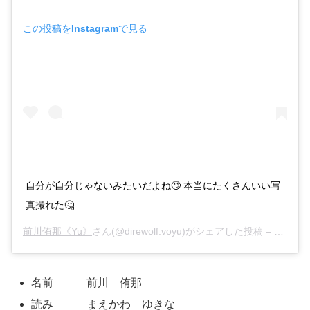
この投稿をInstagramで見る
自分が自分じゃないみたいだよね🙄 本当にたくさんいい写
真撮れた🤔
前川侑那《Yu》
さん(@direwolf.voyu)がシェアした投稿 –
2018
名前 前川 侑那
読み まえかわ ゆきな