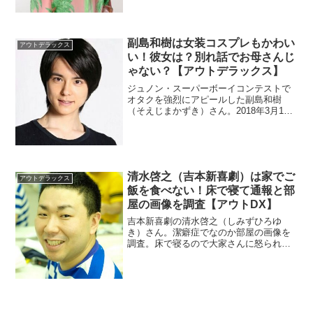
副島和樹は女装コスプレもかわい
アウトデラックス
い！彼女は？別れ話でお母さんじ
ゃない？【アウトデラックス】
ジュノン・スーパーボーイコンテストで
オタクを強烈にアピールした副島和樹
（そえじまかずき）さん。2018年3月15
日放送の『アウトデラックス』に登場し
ました。女装コスプレがかわいいそうで
す。彼女についても調査。
清水啓之（吉本新喜劇）は家でご
アウトデラックス
飯を食べない！床で寝て通報と部
屋の画像を調査【アウトDX】
吉本新喜劇の清水啓之（しみずひろゆ
き）さん。潔癖症でなのか部屋の画像を
調査。床で寝るので大家さんに怒られた
というエピソードを調べます。