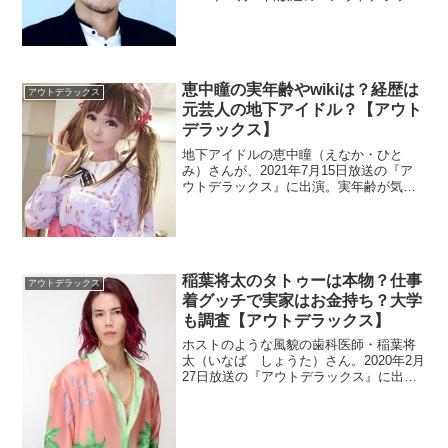
ス』に出演します。兄は俳優の柏原崇さ
んですよね。現在はアイドルプロデュー
サーだとか。結婚や彼女についても調べ
ました。
恵中瞳の実年齢やwikiは？経歴は
アウトデラックス
元芸人の地下アイドル？【アウト
デラックス】
地下アイドルの恵中瞳（えなか・ひと
み）さんが、2021年7月15日放送の『ア
ウトデラックス』に出演。実年齢が気に
なりますね。wikiもないので注目されたき
っかけから調査。
稲葉将太のタトゥーは本物？仕事
アウトデラックス
着グッチで実家はお金持ち？大学
も調査【アウトデラックス】
ホストのような風貌の歯科医師・稲葉将
太（いなば しょうた）さん。2020年2月
27日放送の『アウトデラックス』に出
演。実家を調べてたら母親が意外でし
た。