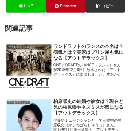
LINE
Pinterest
コピー
関連記事
ワンドラフトのランスの本名は？
アウトデラックス
病気とは？実家はプリン屋も気に
なる【アウトデラックス】
ONE☆DRAFTのLANCE（ランス）さん
が2018年12月6日に放送された『アウト
デラックス』に出演しました。本名から
調べていきます。「病気」と検索されて
いる理由が気になります。さらに実家が
プリン屋の情報を発見。以上を調査。
柏原収史の結婚や彼女は？現在と
アウトデラックス
兄の柏原崇やネスミスが気になる
【アウトデラックス】
俳優やミュージシャンとして活躍中の柏
原収史（かしわばらしゅうじ）さん。
2017年11月16日放送の『アウトデラック