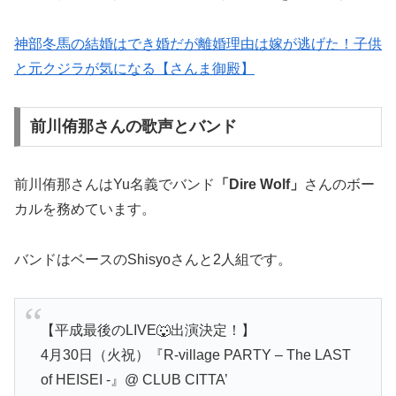
神部冬馬の結婚はでき婚だが離婚理由は嫁が逃げた！子供
と元クジラが気になる【さんま御殿】
前川侑那さんの歌声とバンド
前川侑那さんはYu名義でバンド
「Dire Wolf」
さんのボー
カルを務めています。
バンドはベースのShisyoさんと2人組です。
【平成最後のLIVE🐺出演決定！】
4月30日（火祝）『R-village PARTY – The LAST
of HEISEI -』@ CLUB CITTA’