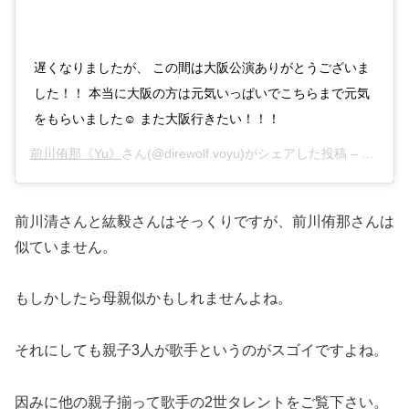
遅くなりましたが、 この間は大阪公演ありがとうございま
した！！ 本当に大阪の方は元気いっぱいでこちらまで元気
をもらいました☺️ また大阪行きたい！！！
前川侑那《Yu》
さん(@direwolf.voyu)がシェアした投稿 –
2019年
前川清さんと紘毅さんはそっくりですが、前川侑那さんは
似ていません。
もしかしたら母親似かもしれませんよね。
それにしても親子3人が歌手というのがスゴイですよね。
因みに他の親子揃って歌手の2世タレントをご覧下さい。