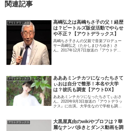
関連記事
高嶋弘之は高嶋ちさ子の父！経歴
アウトデラックス
は？ビートルズ販促活動でやらせ
や不正？【アウトデラックス】
高嶋ちさ子さんの父親で音楽プロデュー
サー高嶋弘之（たかしまひろゆき）さ
ん。2017年12月7日放送の『アウトデラ
ックス』に出演しました。兄が高島忠夫
さんという芸能一族の経歴を調べまし
た。やらせや不正ばかりというビートル
ズの国内販促活動も調査。
あああミンチカツになったちさて
アウトデラックス
ぃおは自分で整形！本名や大学
は？彼氏も調査【アウトDX】
あああミンチカツになったちさてぃおさ
ん。2020年9月3日放送の『アウトデラッ
クス』に出演。大学生なので学校も調べ
ます。彼氏がいることを公表していま
す。彼氏も整形しているのか調査。
大黒屋真由のwikiやプロフは？華
アウトデラックス
麗なナンバ歩きとダンス動画を調