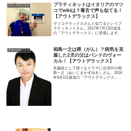
プラティネットはイタリアのマツ
アウトデラックス
コでwikiは？毒舌で声も似てる！
【アウトデラックス】
マツコデラックスさんと似てるというプ
ラティネットさん。2017年7月13日放送
の『アウトデラックス』に登場します。
wiki風のプロフィールなどをチェック。
相島一之は癌（がん）？病気を克
アウトデラックス
服した2児の父はバンドのヴォー
カル！【アウトデラックス】
名脇役として様々なドラマに出演中の相
島一之（あいじまかずゆき）さん。2016
年9月1日放送の『アウトデラックス』に
出演しました。癌のような病気を克服し
て、今では2児のパパです。音楽が好きで
バンドのヴォーカルもしているようです
よ。