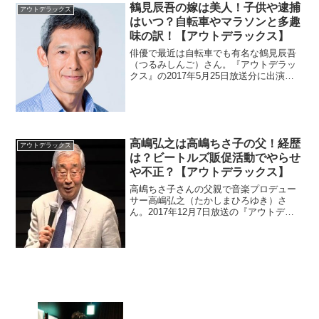
鶴見辰吾の嫁は美人！子供や逮捕
アウトデラックス
はいつ？自転車やマラソンと多趣
味の訳！【アウトデラックス】
俳優で最近は自転車でも有名な鶴見辰吾
（つるみしんご）さん。『アウトデラッ
クス』の2017年5月25日放送分に出演。
昔は逮捕されていたとの情報がありま
す。いつの話なのか調べます。美人な嫁
がいているので子供も調べます。
高嶋弘之は高嶋ちさ子の父！経歴
アウトデラックス
は？ビートルズ販促活動でやらせ
や不正？【アウトデラックス】
高嶋ちさ子さんの父親で音楽プロデュー
サー高嶋弘之（たかしまひろゆき）さ
ん。2017年12月7日放送の『アウトデラ
ックス』に出演しました。兄が高島忠夫
さんという芸能一族の経歴を調べまし
た。やらせや不正ばかりというビートル
ズの国内販促活動も調査。