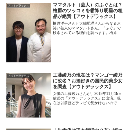
ママタルト（芸人）のふぐとは？
アウトデラックス
檜原のツッコミを霜降り明星の粗
品が絶賛【アウトデラックス】
檜原洋平さんと大鶴肥満さんからなるお
笑い芸人のママタルトさん。「ふぐ」で
検索されている理由を調べます。檜原さ
んのツッコミは粗品さんが絶賛している
のでネタをチェック。
工藤綾乃の現在は？マンゴー綾乃
アウトデラックス
に改名？お酒好きの国民的美少女
を調査【アウトデラックス】
女優の工藤綾乃さんが、2018年11月15日
放送の『アウトデラックス』に出演。現
在は以前ほどテレビで見かけないので、
最近の活動も調べました。