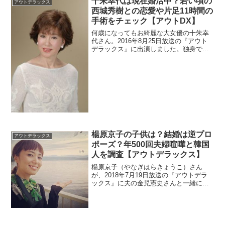
十朱幸代は現在婚活中？若い頃の
アウトデラックス
西城秀樹との恋愛や片足11時間の
手術をチェック【アウトDX】
何歳になってもお綺麗な大女優の十朱幸
代さん。2016年8月25日放送の『アウト
デラックス』に出演しました。独身です
が昔は挙式して事実婚だったとか。現在
は結婚願望があり婚活中らしいです。大
手術の影響で車いす生活だった点も調べ
ます。
楊原京子の子供は？結婚は逆プロ
アウトデラックス
ポーズ？年500回夫婦喧嘩と韓国
人を調査【アウトデラックス】
楊原京子（やなぎはらきょうこ）さん
が、2018年7月19日放送の『アウトデラ
ックス』に夫の金児憲史さんと一緒に出
演しました。子供と韓国人で検索されて
いる理由を調べます。