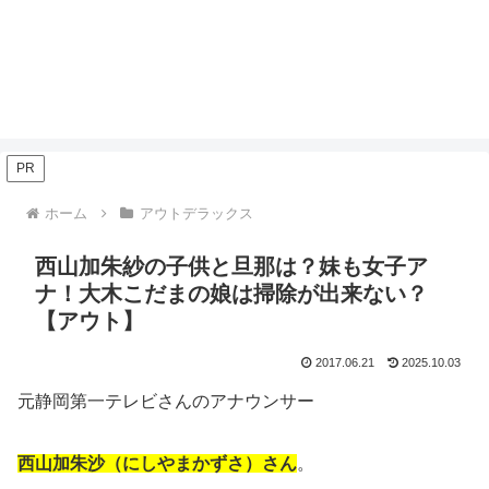
PR
ホーム
アウトデラックス
西山加朱紗の子供と旦那は？妹も女子ア
ナ！大木こだまの娘は掃除が出来ない？
【アウト】
2017.06.21
2025.10.03
元静岡第一テレビさんのアナウンサー
西山加朱沙（にしやまかずさ）さん
。