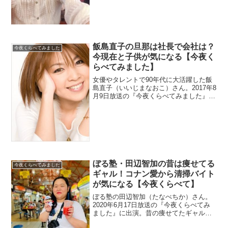
飯島直子の旦那は社長で会社は？
今夜くらべてみました
今現在と子供が気になる【今夜く
らべてみました】
女優やタレントで90年代に大活躍した飯
島直子（いいじまなおこ）さん。2017年8
月9日放送の『今夜くらべてみました』に
出演します。今現在はどうされているの
でしょうか？また、結婚した旦那さんが
気になりますね。子供はいているのでし
ょうか？
ぼる塾・田辺智加の昔は痩せてる
今夜くらべてみました
ギャル！コナン愛から清掃バイト
が気になる【今夜くらべて】
ぼる塾の田辺智加（たなべちか）さん。
2020年6月17日放送の『今夜くらべてみ
ました』に出演。昔の痩せてたギャル時
代の画像を探します。