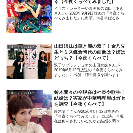
る【今夜くらべてみました】
イラストレーターや漫画家の原田ちあき
さんが、2020年9月9日放送の『今夜くら
べてみました』に出演。渋谷すばるさん
と似てる画像を調べます。旦那さんはミ
ュージシャンです。
山田姉妹は華と麗の双子！金八先
今夜くらべてみました
生とミス鎌倉時代の画像は？姉は
どっち？【今夜くらべて】
双子ソプラノデュオの山田姉妹さんが
2019年6月12日放送の『今夜くらべてみ
ました』に出演。姉の特徴を調べます。
妹は金八先生に出演していたので画像と
大学を調べます。
鈴木蘭々の今現在は社長や歌手！
今夜くらべてみました
結婚は？実家が中華料理屋はガセ
を調査【今夜くらべて】
鈴木蘭々さんが2020年8月12日放送の
『今夜くらべてみました』に出演。今現
在は何をされているのかと結婚を調べま
す。実家が中華料理店との噂の発端を調
査。