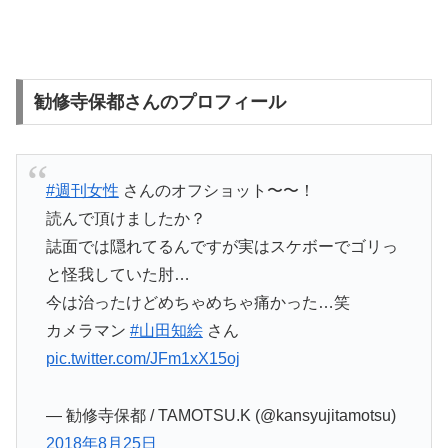
勧修寺保都さんのプロフィール
#週刊女性
さんのオフショット〜〜！
読んで頂けましたか？
誌面では隠れてるんですが実はスケボーでゴリっ
と怪我していた肘…
今は治ったけどめちゃめちゃ痛かった…笑
カメラマン
#山田知絵
さん
pic.twitter.com/JFm1xX15oj
— 勧修寺保都 / TAMOTSU.K (@kansyujitamotsu)
2018年8月25日