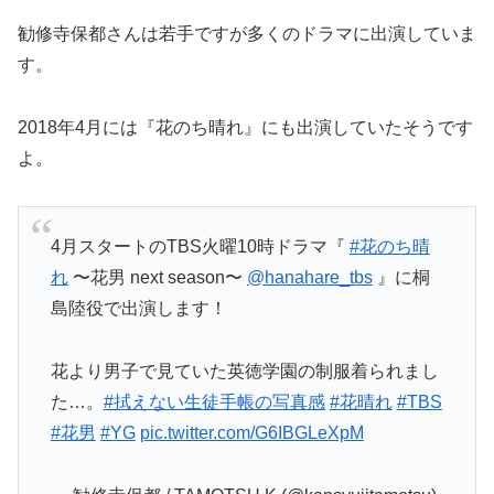
勧修寺保都さんは若手ですが多くのドラマに出演していま
す。
2018年4月には『花のち晴れ』にも出演していたそうです
よ。
4月スタートのTBS火曜10時ドラマ『
#花のち晴
れ
〜花男 next season〜
@hanahare_tbs
』に桐
島陸役で出演します！
花より男子で見ていた英徳学園の制服着られまし
た…。
#拭えない生徒手帳の写真感
#花晴れ
#TBS
#花男
#YG
pic.twitter.com/G6IBGLeXpM