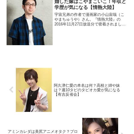
婚した嫁はこやまこいこ！年収と
学歴が気になる【情熱大陸】
宇宙兄弟の作者で漫画家の小山宙哉（こ
やまちゅうや）さん。『情熱大陸』の
2016年11月27日放送分で密着されまし
た。結婚しており嫁（妻）は同じ漫画家
のこやまこいこさん。2人の子供もいてい
ます。年収や印税とよく検索されている
学歴も調査。
阿久津仁愛の本名は何？高校と姉や妹
は？週10タピのタピオカ愛が気になる
【有吉反省会】
アミンカレダは美尻アニメオタク？プロ