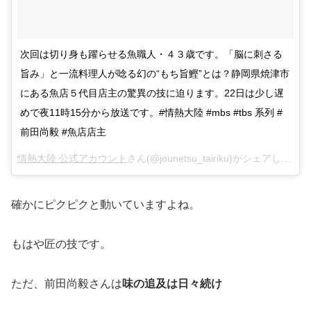
次回は切り身も躍らせる魚職人・４３歳です。「脳に刺さる
旨み」と一流料理人が唸る幻の“もち旨鰹”とは？静岡県焼津市
にある魚店５代目店主の驚異の技に迫ります。22日は少し遅
めで夜11時15分から放送です。#情熱大陸 #mbs #tbs 系列 #
前田尚毅 #魚店店主
情熱大陸 公式アカウント
さん(@jounetsu_tairiku)がシェアした投稿 –
確かにピクピクと動いていますよね。
もはや匠の技です。
ただ、前田尚毅さんは
味の追及は日々続け