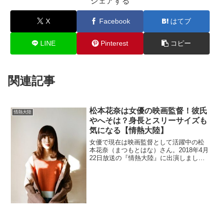
シェアする
X
Facebook
はてブ
LINE
Pinterest
コピー
関連記事
松本花奈は女優の映画監督！彼氏
情熱大陸
やへそは？身長とスリーサイズも
気になる【情熱大陸】
女優で現在は映画監督として活躍中の松
本花奈（まつもとはな）さん。2018年4月
22日放送の『情熱大陸』に出演しまし
た。高校や大学などの経歴と身長やスリ
ーサイズも調べます。ネットで「へそ」
と検索されているのは何故なのでしょう
か？また、彼氏の情報もチェック。