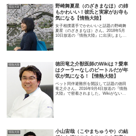
野崎舞夏星（のざきまなほ）の姉
情熱大陸
もかわいい！彼氏と実家がお寺も
気になる【情熱大陸】
女子相撲選手でかわいいと話題の野崎舞
夏星（のざきまなほ）さん。2018年5月
10日放送の『情熱大陸』に出演しまし
た。美人アスリートの彼氏が気になりま
すよね。また、母親とお姉さんも綺麗み
たいですよ。そこで画像を探していきま
す。さらに、実家のお寺も調査。
徳田竜之介獣医師のWikiは？愛車
情熱大陸
はクーラーなしのビートルだが年
収が気になる！【情熱大陸】
ペット同伴避難所を開設して話題の徳田
竜之介さん。2016年9月4日放送の『情熱
大陸』で密着されました。Wikiがないの
でプロフィールを見ていきます。また手
広くやられているそうなので年収が気に
なりますよね。愛車はクーラーなしのレ
トロなビートルだそうです。
小山宙哉（こやまちゅうや）の結
情熱大陸