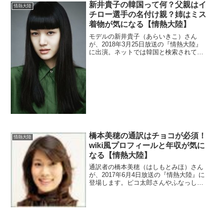
新井貴子の韓国って何？父親はイ
情熱大陸
チロー選手の名付け親？姉はミス
着物が気になる【情熱大陸】
モデルの新井貴子（あらいきこ）さん
が、2018年3月25日放送の『情熱大陸』
に出演。ネットでは韓国と検索されてい
るので調べます。また、父親はイチロー
選手を指導した元プロ野球選手です。更
に姉もミス日本ミス着物を受賞した美人
ですよ。
橋本美穂の通訳はチョコが必須！
情熱大陸
wiki風プロフィールと年収が気に
なる【情熱大陸】
通訳者の橋本美穂（はしもとみほ）さん
が、2017年6月4日放送の『情熱大陸』に
登場します。ピコ太郎さんやふなっしー
さんの会見時も見事な同時通訳をして話
題になりました。wikiがないのでプロフィ
ールが気になりますね。年収も知りたい
ですよね。