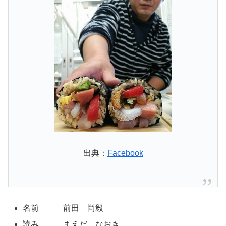
出典：
Facebook
名前 前田 尚毅
読み まえだ なおき