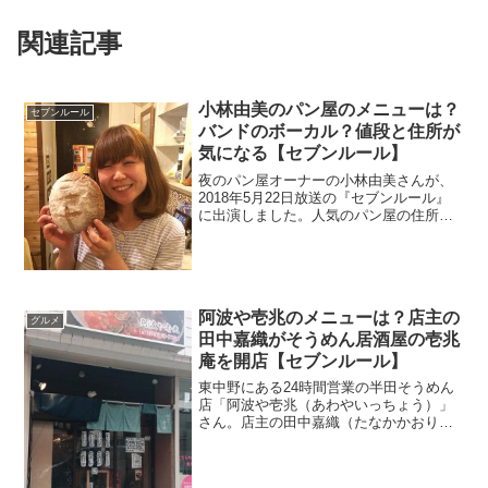
関連記事
小林由美のパン屋のメニューは？
セブンルール
バンドのボーカル？値段と住所が
気になる【セブンルール】
夜のパン屋オーナーの小林由美さんが、
2018年5月22日放送の『セブンルール』
に出演しました。人気のパン屋の住所は
もちろんメニューや値段が気になります
よね。また、小林由美さんはバンド活動
もしているそうです。そこでバンド名や
曲についても調べます。
阿波や壱兆のメニューは？店主の
グルメ
田中嘉織がそうめん居酒屋の壱兆
庵を開店【セブンルール】
東中野にある24時間営業の半田そうめん
店「阿波や壱兆（あわやいっちょう）」
さん。店主の田中嘉織（たなかかおり）
さんが2018年7月17日放送の『セブンル
ール』に出演。そうめん居酒屋もオープ
ンしたとか。そんな面白いお店のメニュ