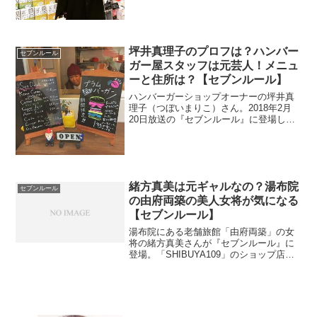
員です。大学はどこだったのでしょう
か？
坪井真理子のプロフは？ハンバー
セブンルール
ガー屋スタッフは元芸人！メニュ
ーと住所は？【セブンルール】
ハンバーガーショップオーナーの坪井真
理子（つぼいまりこ）さん。2018年2月
20日放送の『セブンルール』に登場しま
す。平日4時間だけ営業するマーガーバー
ガーさんの住所とメニューや値段を調べ
ます。元お笑い芸人のスタッフがいるそ
うなので誰なのか調べます。
緒方真美は元ギャルなの？湯布院
セブンルール
の由府両築の美人女将が気になる
【セブンルール】
湯布院にある老舗旅館「由府両築」の女
将の緒方真美さんが『セブンルール』に
登場。「SHIBUYA109」のショップ店員
だったそうです。由府両築さんの住所や
評判が気になります。その点を調査。