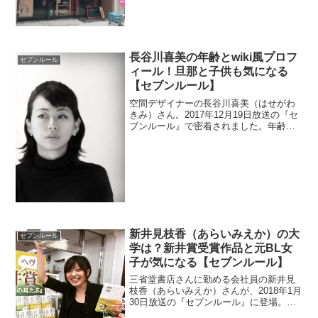
ーや住所を調べます。
長谷川喜美の年齢とwiki風プロフ
セブンルール
ィール！旦那と子供も気になる
【セブンルール】
空間デザイナーの長谷川喜美（はせがわ
きみ）さん。2017年12月19日放送の『セ
ブンルール』で密着されました。年齢が
気になるのでwiki風にプロフィールを調べ
ます。商業施設やイベントのイルミネー
ションも手掛けているのでチェックしま
す。旦那や子供も調べました。
新井見枝香（あらいみえか）の大
セブンルール
学は？新井賞受賞作品と元BL女
子が気になる【セブンルール】
三省堂書店さんに勤める会社員の新井見
枝香（あらいみえか）さんが、2018年1月
30日放送の『セブンルール』に登場。プ
ッシュした本は必ず売れると評判の書店