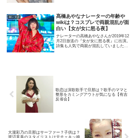
躍。どこの大学なのか高校も調べます。
週刊現代さんでグラビアにも挑戦しまし
た。
髙橋あやなナレーターの年齢や
エンタメ
wikiは？コスプレで両親混乱が面
白い【女が女に怒る夜】
ナレーターの高橋あやなさんが2019年12
月2日放送の『女が女に怒る夜』に出演。
詩集も人気で両親が混乱していました。
非公開の年齢と出演作品を調査。
歌恋は演歌歌手で旦那は？歌手のママと
整形をカミングアウトが気になる【有吉
反省会】
大瀧彩乃の旦那はサーファー？子供は？
渡辺直美のスタイリストは元チェキッ娘