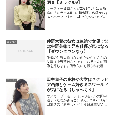
調査【ミラクル9】
マーフィー波奈さんが2021年5月19日放
送の『ミラクル9』に初出演。名前からす
るとハーフですが、wikiがないのでプロフ
ィールを調査。可愛いので彼氏も気にな
りチェック。
仲野太賀の彼女は連続で女優！父
エンタメ
は中野英雄で兄も俳優が気になる
【ダウンタウンなう】
俳優の仲野太賀（なかのたいが）さんの
父親は中野英雄さんです。お兄さんの画
像を探します。週刊誌にも撮られた歴代
彼女もチェック。
田中道子の高校や大学は？グラビ
エンタメ
ア画像とゲーム好きミスワールド
が気になる【しゃべくり】
オスカープロモーションのモデルの田中
道子（たなかみちこ）さん。2017年1月1
日放送の『新春しゃべくり超豪華初笑
い』に出演しました。。ミスワールド日
本代表で、大学の時にモデルとして活