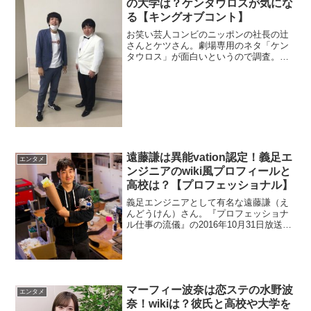
の大学は？ケンタウロスが気にな
る【キングオブコント】
お笑い芸人コンビのニッポンの社長の辻
さんとケツさん。劇場専用のネタ「ケン
タウロス」が面白いというので調査。ま
た、京都学園大学さんをイジったネタは
炎上しました。
遠藤謙は異能vation認定！義足エ
エンタメ
ンジニアのwiki風プロフィールと
高校は？【プロフェッショナル】
義足エンジニアとして有名な遠藤謙（え
んどうけん）さん。『プロフェッショナ
ル仕事の流儀』の2016年10月31日放送分
で密着されています。wiki風にプロフィー
ルを調べます。若きイノベーターの妻
（嫁）も気になりますね。今回は高校な
どのも調査。
マーフィー波奈は恋ステの水野波
エンタメ
奈！wikiは？彼氏と高校や大学を