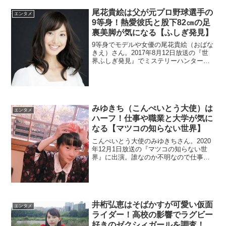
尾花貴絵は父が元プロ野球選手の
エンタメ
9等身！熱愛彼氏と股下82㎝の足
裏美脚が気になる【ふしぎ発見】
9等身でモデルや女優の尾花貴絵（おばな
きえ）さん。2017年8月12日放送の『世
界ふしぎ発見』でミステリーハンターに
初挑戦します。父親は元プロ野球選手み
たいですよ。熱愛彼氏が気になります
ね。流失で検索されているので調べま
す。
みゆきち（こんぺいとう大使）は
エンタメ
ハーフ！仕事や職業と大学が気に
なる【マツコの知らない世界】
こんぺいとう大使のみゆきちさん。2020
年12月1日放送の『マツコの知らない世
界』に出演。誰なのか不明なので仕事や
職業を調査。ハーフらしいので詳しく調
べます。さらに大学についても調査。
井桁弘恵はそばかすが可愛い仮面
エンタメ
ライダー！高校の影響でラグビー
好きのゼクシィガールを調査！