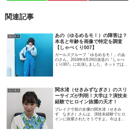
関連記事
あの（ゆるめるモ！）の障害は？
エンタメ
本名と年齢を画像で特定を調査
【しゃべくり007】
ガールズグループ「ゆるめるモ！」のあ
のさん。2019年4月29日放送の『しゃべ
くり007』に出演しました。ネットでは
「障害」で検索されているので調査。ま
た、かわいいですが年齢が気になります
よね。本名と一緒に調べます。
関水渚（せきみずなぎさ）のスリ
エンタメ
ーサイズが判明！大学は？演技未
経験でヒロイン抜擢の天才！
ブレイク寸前の女優の関水渚（せきみ
ず なぎさ）さんは、演技未経験でヒロ
インに抜擢されたそうですよ。今はまだ
大学生なので大学名を調べます。グラビ
アでスリーサイズも判明。