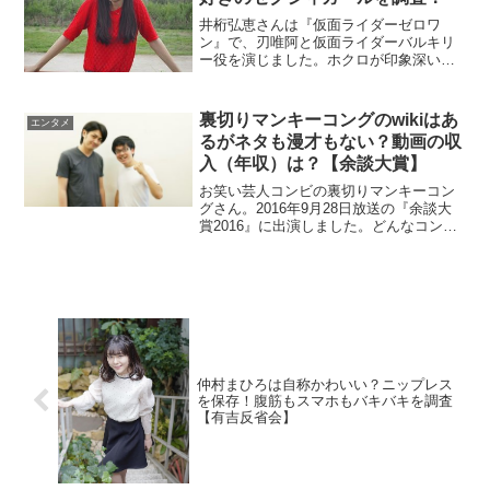
井桁弘恵さんは『仮面ライダーゼロワ
ン』で、刃唯阿と仮面ライダーバルキリ
ー役を演じました。ホクロが印象深いで
すが、そばかすも話題です。高校は進学
校でラグビーの強豪校をチェック。
裏切りマンキーコングのwikiはあ
エンタメ
るがネタも漫才もない？動画の収
入（年収）は？【余談大賞】
お笑い芸人コンビの裏切りマンキーコン
グさん。2016年9月28日放送の『余談大
賞2016』に出演しました。どんなコンビ
なのかwiki風に調べてみます。お笑いと言
えばネタが気になりますよね。ゲーム動
画を配信しているので広告収入もチェッ
クします。
仲村まひろは自称かわいい？ニップレス
を保存！腹筋もスマホもバキバキを調査
【有吉反省会】