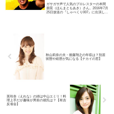
ガサガサ声で人気のプロレスターの本間
朋晃（ほんまともあき）さん。2016年7月
25日放送の『しゃべくり007』に出演しま
した。アニメ映画『鷹の爪8』に出演して
声優としてもデビューしたので腕前をチ
ェックします。こけしではなく、かりん
とうになっているとか。
秋山莉奈の夫・後藤翔之の年収は？別居
状態や経歴が気になる【ナカイの窓】
英玲奈（えれな）の姉は中山エミリ！料
理上手だが趣味が男前の彼氏は？【有吉
反省会】