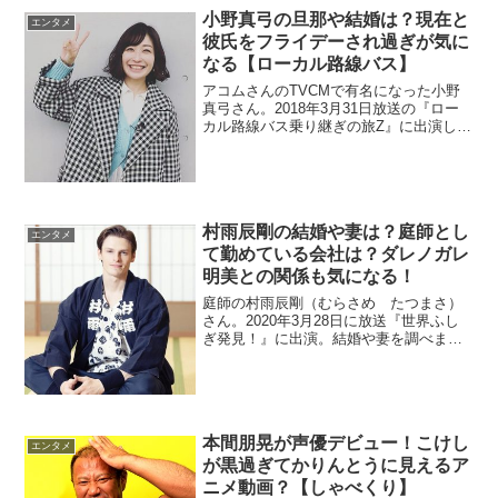
アフターの画像を見ていきます。さらに
小野真弓の旦那や結婚は？現在と
エンタメ
ジムも調査。
彼氏をフライデーされ過ぎが気に
なる【ローカル路線バス】
アコムさんのTVCMで有名になった小野
真弓さん。2018年3月31日放送の『ロー
カル路線バス乗り継ぎの旅Z』に出演しま
した。現在の活動を調査。フライデーさ
んに度々、デート写真を報じられていた
ので彼氏や結婚を調べます。
村雨辰剛の結婚や妻は？庭師とし
エンタメ
て勤めている会社は？ダレノガレ
明美との関係も気になる！
庭師の村雨辰剛（むらさめ たつまさ）
さん。2020年3月28日に放送『世界ふし
ぎ発見！』に出演。結婚や妻を調べま
す。また、ダレノガレ明美さんと一緒に
検索されている理由が調査。
本間朋晃が声優デビュー！こけし
エンタメ
が黒過ぎてかりんとうに見えるア
ニメ動画？【しゃべくり】