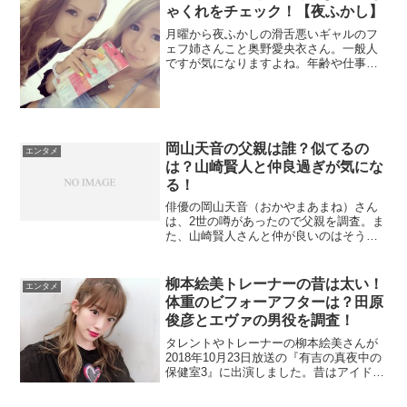
ゃくれをチェック！【夜ふかし】
月曜から夜ふかしの滑舌悪いギャルのフ
ェフ姉さんこと奥野愛央衣さん。一般人
ですが気になりますよね。年齢や仕事を
チェックします。また隣のかわいい相方
は、多田岬さんと言うそうです。コメン
トが抜群に面白いですよね。滑舌の悪さ
は幼少期からだと言うフェフ姉さんを調
べます。
岡山天音の父親は誰？似てるの
エンタメ
は？山崎賢人と仲良過ぎが気にな
る！
俳優の岡山天音（おかやまあまね）さん
は、2世の噂があったので父親を調査。ま
た、山崎賢人さんと仲が良いのはそうい
う関係なのか調べました。
柳本絵美トレーナーの昔は太い！
エンタメ
体重のビフォーアフターは？田原
俊彦とエヴァの男役を調査！
タレントやトレーナーの柳本絵美さんが
2018年10月23日放送の『有吉の真夜中の
保健室3』に出演しました。昔はアイドル
でしたが、なんと太っていたそうです
よ。その太っていた時の体重とビフォー