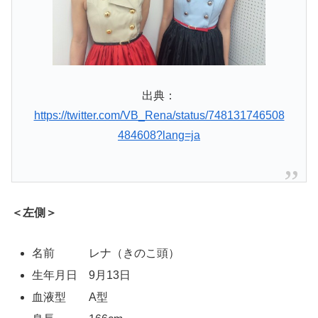
出典：
https://twitter.com/VB_Rena/status/748131746508
484608?lang=ja
＜左側＞
名前 レナ（きのこ頭）
生年月日 9月13日
血液型 A型