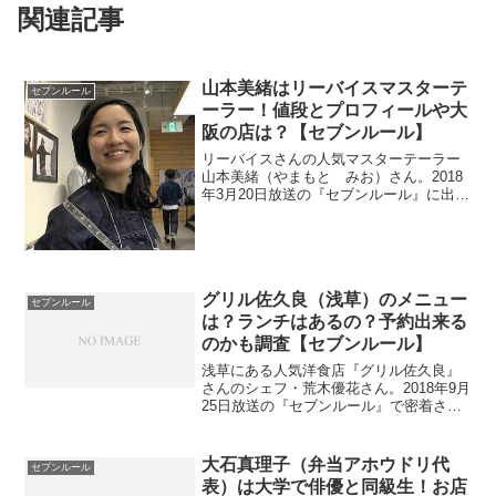
関連記事
山本美緒はリーバイスマスターテ
セブンルール
ーラー！値段とプロフィールや大
阪の店は？【セブンルール】
リーバイスさんの人気マスターテーラー
山本美緒（やまもと みお）さん。2018
年3月20日放送の『セブンルール』に出演
しました。wikiがないためプロフィールが
気になりますね。価格や大阪にお店があ
るのかをチェック。
グリル佐久良（浅草）のメニュー
セブンルール
は？ランチはあるの？予約出来る
のかも調査【セブンルール】
浅草にある人気洋食店『グリル佐久良』
さんのシェフ・荒木優花さん。2018年9月
25日放送の『セブンルール』で密着され
ました。ビーフシチューが看板料理らし
いですが、ミックスグリルも人気らしい
です。ランチメニューはあるのでしょう
大石真理子（弁当アホウドリ代
セブンルール
か？予約できるのかも調べます。
表）は大学で俳優と同級生！お店