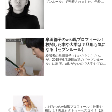
ブンルール』で密着されました。年齢が
気になるのでwiki風にプロフィールを調べ
ます。商業施設やイベントのイルミネー
ションも手掛けているのでチェックしま
す。旦那や子供も調べました。
牟田都子のwiki風プロフィール！
セブンルール
校閲した本や大学は？旦那も気に
なる【セブンルール】
校閲者の牟田都子（むたさとこ）さん
が、2018年6月19日放送の『セブンルー
ル』に出演。wikiがないので大学やプロフ
ィールを調べます。また、結婚した旦那
も校閲者というのが面白いですよね。そ
して、一番気になるのは校閲を担当した
本ですよね。それを調べます。
こげなつのwiki風プロフィール！仕事や
彼氏は？美尻もタトゥーもスゴイ！【深