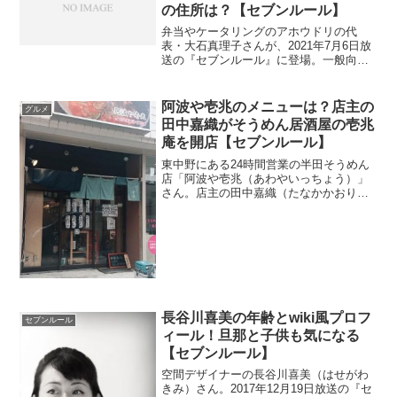
の住所は？【セブンルール】
弁当やケータリングのアホウドリの代
表・大石真理子さんが、2021年7月6日放
送の『セブンルール』に登場。一般向け
にお弁当の販売はしているのか調べま
す。
阿波や壱兆のメニューは？店主の
グルメ
田中嘉織がそうめん居酒屋の壱兆
庵を開店【セブンルール】
東中野にある24時間営業の半田そうめん
店「阿波や壱兆（あわやいっちょう）」
さん。店主の田中嘉織（たなかかおり）
さんが2018年7月17日放送の『セブンル
ール』に出演。そうめん居酒屋もオープ
ンしたとか。そんな面白いお店のメニュ
ーや住所を調べます。
長谷川喜美の年齢とwiki風プロフ
セブンルール
ィール！旦那と子供も気になる
【セブンルール】
空間デザイナーの長谷川喜美（はせがわ
きみ）さん。2017年12月19日放送の『セ