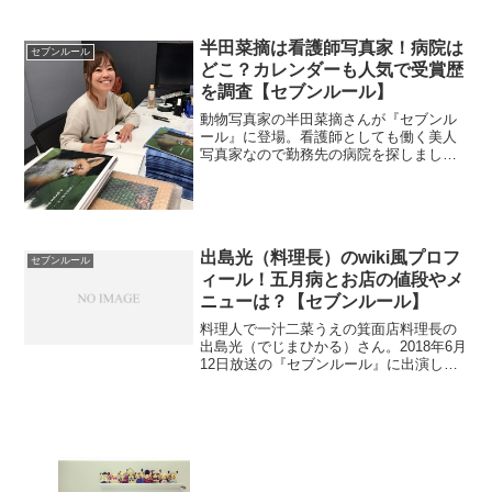
半田菜摘は看護師写真家！病院は
セブンルール
どこ？カレンダーも人気で受賞歴
を調査【セブンルール】
動物写真家の半田菜摘さんが『セブンル
ール』に登場。看護師としても働く美人
写真家なので勤務先の病院を探しまし
た。？また、受賞歴と人気のカレンダー
も調べました。
出島光（料理長）のwiki風プロフ
セブンルール
ィール！五月病とお店の値段やメ
ニューは？【セブンルール】
料理人で一汁二菜うえの箕面店料理長の
出島光（でじまひかる）さん。2018年6月
12日放送の『セブンルール』に出演しま
した。wikiがないのでプロフィールを調べ
ます。有名店の値段やメニューも調べま
す。