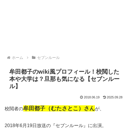
ホーム
セブンルール
牟田都子のwiki風プロフィール！校閲した
本や大学は？旦那も気になる【セブンルー
ル】
2018.06.19
2025.09.28
牟田都子（むたさとこ）さん
校閲者の
が、
2018年6月19日放送の『セブンルール』に出演。