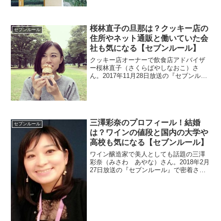
桜林直子の旦那は？クッキー店の
セブンルール
住所やネット通販と働いていた会
社も気になる【セブンルール】
クッキー店オーナーで飲食店アドバイザ
ー桜林直子（さくらばやしなおこ）さ
ん。2017年11月28日放送の『セブンルー
ル』で密着されます。クッキー店の住所
とネット通販もチェックします。離婚し
た旦那とイラストレーターの娘あーちん
さんも調査。
三澤彩奈のプロフィール！結婚
セブンルール
は？ワインの値段と国内の大学や
高校も気になる【セブンルール】
ワイン醸造家で美人としても話題の三澤
彩奈（みさわ あやな）さん。2018年2月
27日放送の『セブンルール』で密着され
ました。プロフィールと大学や高校を調
べます。さらに、美人ですが結婚してい
るのでしょうか？