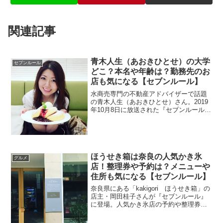
関連記事
青木人生（あおきひとせ）の大学
セブンルール
どこ？本名や年齢は？勤務先のお
店も気になる【セブンルール】
水商売専門の不動産アドバイザーで話題
の青木人生（あおきひとせ）さん。2019
年10月8日に放送された『セブンルール』
に登場しました。現役キャバ嬢というの
で働いているお店を調べました。また、
大学生の時から夜の仕事を始めたという
青木人生さん。大...
ほうせき箱は奈良の人気かき氷
グルメ
店！整理券や予約は？メニューや
住所も気になる【セブンルール】
奈良県にある「kakigori ほうせき箱」の
店主・岡田桂子さんが『セブンルール』
に登場。人気かき氷店の予約や整理券が
あるのかやメニューと値段も調べます。